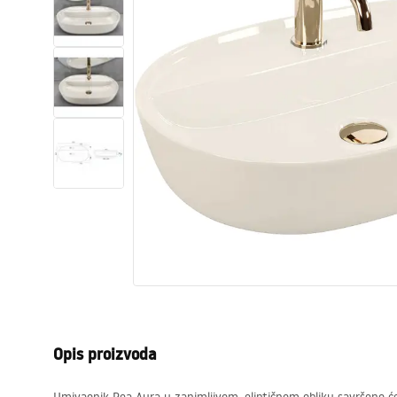
WC školjke
Umivaonici
Kade i paravani
Miješalice, pipe, slavine
Tuševi
Kuhinja
Pribor i kupaonski namještaj
Opis proizvoda