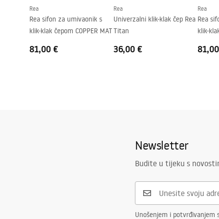
Rea
Rea
Rea
Preljevna rupa
NE
Rea sifon za umivaonik s
Univerzalni klik-klak čep Rea
Rea sif
klik-klak čepom COPPER MAT
Titan
klik-kl
81,00 €
36,00 €
81,00
Newsletter
Budite u tijeku s novost
Unošenjem i potvrđivanjem 