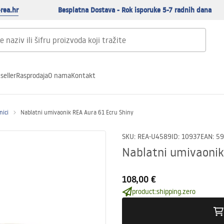
rea.hr
Besplatna Dostava - Rok isporuke 5-7 radnih dana
seller
Rasprodaja
O nama
Kontakt
nici
Nablatni umivaonik REA Aura 61 Ecru Shiny
SKU
:
REA-U4589
ID
:
10937
EAN
:
59
Nablatni umivaonik
108,00 €
product:shipping.zero