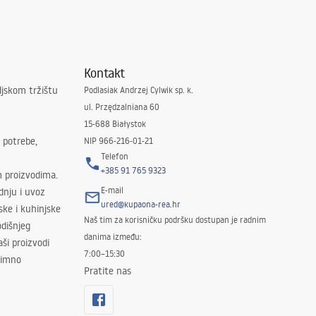
Kontakt
ljskom tržištu
Podlasiak Andrzej Cylwik sp. k.
ul. Przędzalniana 60
15-688 Białystok
 potrebe,
NIP 966-216-01-21
Telefon
+385 91 765 9323
m proizvodima.
E-mail
odnju i uvoz
ured@kupaona-rea.hr
ske i kuhinjske
Naš tim za korisničku podršku dostupan je radnim
dišnjeg
danima između:
ši proizvodi
7:00–15:30
znimno
Pratite nas