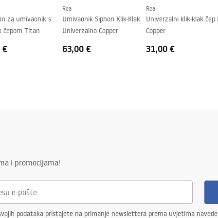
Rea
Rea
on za umivaonik s
Umivaonik Siphon Klik-Klak
Univerzalni klik-klak čep
ak čepom Titan
Univerzalno Copper
Copper
 €
63,00 €
31,00 €
ima i promocijama!
svojih podataka pristajete na primanje newslettera prema uvjetima naved