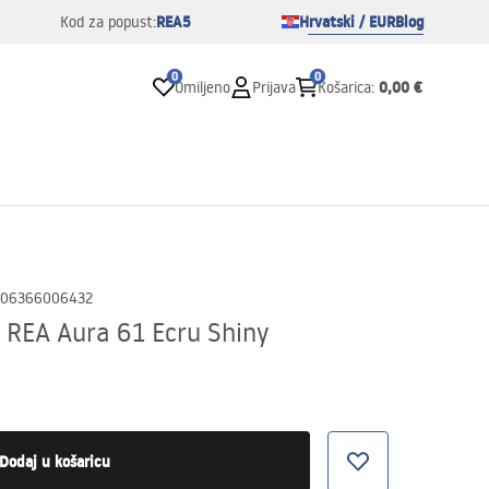
REA5
Hrvatski / EUR
Blog
Kod za popust:
0
0
0,00 €
Omiljeno
Prijava
Košarica
:
06366006432
 REA Aura 61 Ecru Shiny
Dodaj u košaricu