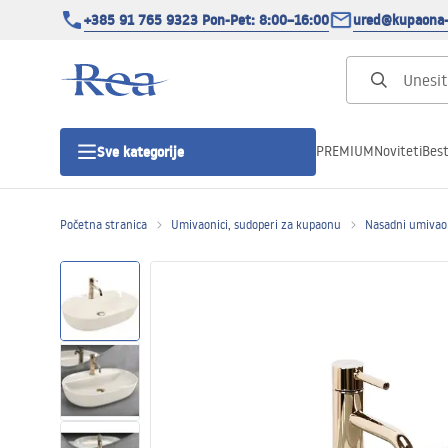
+385 91 765 9323 Pon-Pet: 8:00–16:00
ured@kupaona-
PREMIUM
Noviteti
Best
Sve kategorije
Početna stranica
Umivaonici, sudoperi za kupaonu
Nasadni umivao
Tuš kabine
Tuš vrata
Tuš kade
Tuš Kanalice