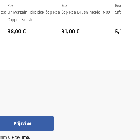
Rea
Rea
Rea
 Rea
Univerzalni klik-klak čep Rea
Čep Rea Brush Nickle INOX
Sifon HC2 Wh
Copper Brush
38,00 €
31,00 €
5,16 €
Prijavi se
enim u
Pravilima
.