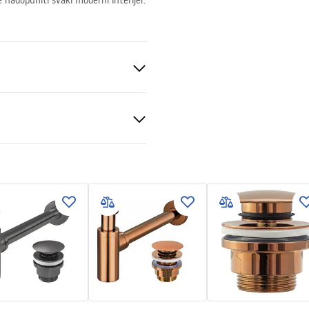
nadopuniti svaki moderni interijer.
eramika
 produktu
LKA AURA 61 L.BLUE SHINY
LATOWA.pdf
veni uvjeti
nty_Terms_and_Conditions_
_-_5.pdf