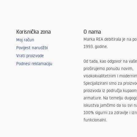
Korisnička zona
O nama
Marka REA debitirala je na po
Moj račun
1993. godine.
Povijest narudžbi
Vrati proizvode
Od tada, kao odgovor na vaše
Podnesi reklamaciju
proširujemo ponudu novim,
visokokvalitetnim i moderni
Specijalizirani smo za proizv
proizvoda iz područja kupaon
armature. Na temelju dugogo
iskustva jamčimo da su svi na
100% sigurni za zdravlje i i
funkcionalni.