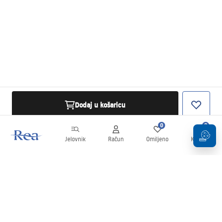
Dodaj u košaricu
0
0
Jelovnik
Račun
Omiljeno
Košarica
Newsletter
Budite u tijeku s novostima i promocijama!