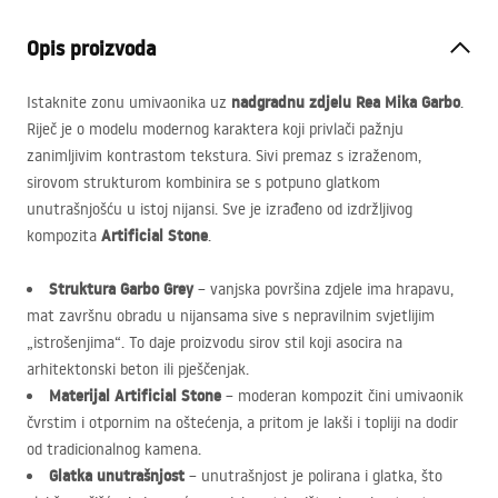
Opis proizvoda
nadgradnu zdjelu Rea Mika Garbo
Istaknite zonu umivaonika uz
.
Riječ je o modelu modernog karaktera koji privlači pažnju
zanimljivim kontrastom tekstura. Sivi premaz s izraženom,
sirovom strukturom kombinira se s potpuno glatkom
unutrašnjošću u istoj nijansi. Sve je izrađeno od izdržljivog
Artificial Stone
kompozita
.
Struktura Garbo Grey
– vanjska površina zdjele ima hrapavu,
mat završnu obradu u nijansama sive s nepravilnim svjetlijim
„istrošenjima“. To daje proizvodu sirov stil koji asocira na
arhitektonski beton ili pješčenjak.
Materijal Artificial Stone
– moderan kompozit čini umivaonik
čvrstim i otpornim na oštećenja, a pritom je lakši i topliji na dodir
od tradicionalnog kamena.
Glatka unutrašnjost
– unutrašnjost je polirana i glatka, što