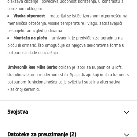
olakšava čišćenje i povećava udobnost korištenja, u kontrastu s
poroznom oblogom.
Visoka otpornost
– materijal se ističe izvrsnom otpornošću na
mehanička oštećenja, visoke temperature i vlagu, zadržavajući
besprijekoran izgled godinama.
Montaža na ploču
– umivaonik je predviđen za ugradnju na
ploču ili ormarić, što omogućuje da njegova dekorativna forma u
potpunosti dođe do izražaja.
Umivaonik Rea Mika Garbo
odličan je izbor za kupaonice u loft,
skandinavskom i modernom stilu. Spaja dizajn koji imitira kamen s
potpunom funkcionalnošću te je svijetla i suptilna alternativa
klasičnoj keramici.
Svojstva
Način montaže
Na ploču
Datoteke za preuzimanje (2)