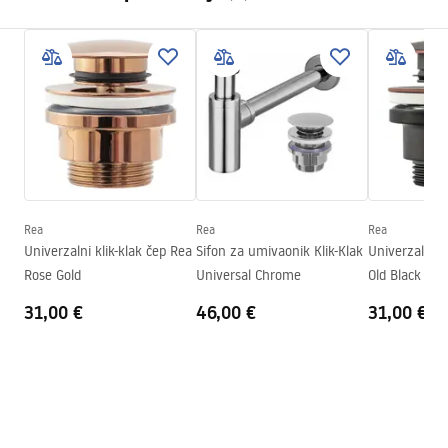
Materijal
Artificial Stone (kompozitni
kamen)
Montažne upute
Boja
Imitacija kamena, Siva
Basin.pdf
Završetak
Mat
Duljina
500
mm
Jamstveni uvjeti
Širina
380
mm
Warranty_Terms_and_Conditions_Basins_-_5.pdf
Visina
150
mm
Dubina
120
mm
Rea
Rea
Rea
Oblik
Ovalni
Univerzalni klik-klak čep Rea
Sifon za umivaonik Klik-Klak
Univerzalni č
Rose Gold
Universal Chrome
Old Black
Otvor za slavinu
NE
31,00 €
46,00 €
31,00 €
Preljevna rupa
NE