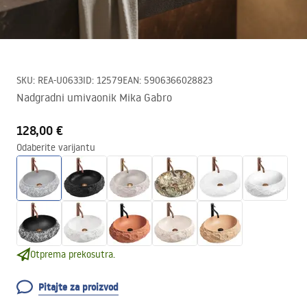
SKU
:
REA-U0633
ID
:
12579
EAN
:
5906366028823
Nadgradni umivaonik Mika Gabro
128,00 €
Odaberite varijantu
Otprema prekosutra.
Pitajte za proizvod