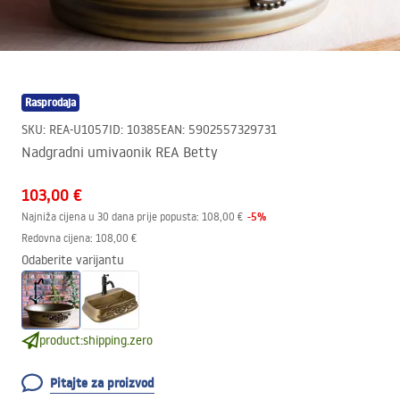
Rasprodaja
SKU
:
REA-U1057
ID
:
10385
EAN
:
5902557329731
Nadgradni umivaonik REA Betty
103,00 €
-
5
%
Najniža cijena u 30 dana prije popusta:
108,00 €
Redovna cijena
:
108,00 €
Odaberite varijantu
product:shipping.zero
Pitajte za proizvod