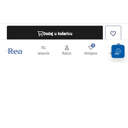
Dodaj u košaricu
0
0
Jelovnik
Račun
Omiljeno
Košarica
Newsletter
Budite u tijeku s novostima i promocijama!
Prijavi se