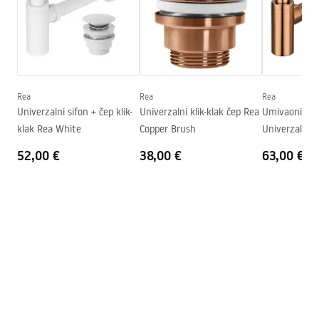
Duljina
435
mm
Širina
435
mm
Jamstveni uvjeti
Visina
130
mm
Warranty_Terms_and_Conditions_Basins_-_5.pdf
Dubina
115
mm
Oblik
Okrugli
Rea
Rea
Rea
Univerzalni sifon + čep klik-
Univerzalni klik-klak čep Rea
Umivaonik Sip
Otvor za slavinu
NE
klak Rea White
Copper Brush
Univerzalno 
Preljevna rupa
NE
52,00 €
38,00 €
63,00 €