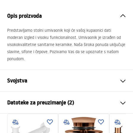
Opis proizvoda
Predstavljamo stolni umivaonik koji će vašoj kupaonici dati
moderan izgled i visoku funkcionalnost. Umivaonik je izrađen od
visokokvalitetne sanitarne keramike. Naša široka ponuda uključuje
slavine, sifone i čepove. Pozivamo Vas da se upoznate s našom
ponudom.
Svojstva
Način montaže
Na ploču
Datoteke za preuzimanje (2)
Materijal
Sanitarna keramika
Boja
Bakar
Montažne upute
Završetak
Brušeni
Basin.pdf