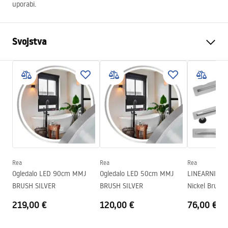
uporabi.
Svojstva
Jamstvo
24 mjeseca
Boja
Chrome
Duljina
515
mm
Kompatibilni setovi
Svi nadžbukni setovi REA s
okruglim presjekom ručke
Boja
sjaj
Rea
Rea
Rea
Ogledalo LED 90cm MMJ
Ogledalo LED 50cm MMJ
LINEARNI OD
BRUSH SILVER
BRUSH SILVER
Nickel Brush
219,00 €
120,00 €
76,00 €