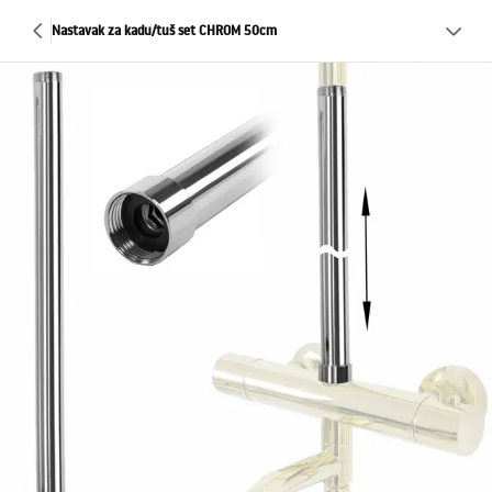
Nastavak za kadu/tuš set CHROM 50cm