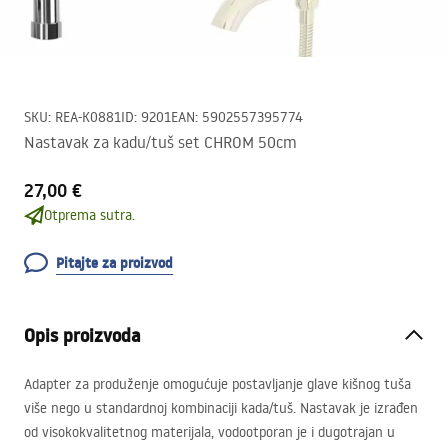
SKU
:
REA-K0881
ID
:
9201
EAN
:
5902557395774
Nastavak za kadu/tuš set CHROM 50cm
27,00 €
Otprema sutra.
Pitajte za proizvod
Opis proizvoda
Adapter za produženje omogućuje postavljanje glave kišnog tuša
više nego u standardnoj kombinaciji kada/tuš. Nastavak je izrađen
od visokokvalitetnog materijala, vodootporan je i dugotrajan u