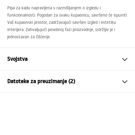
Pipa za kadu napravljena s razmišljanjem o izgledu i
funkcionalnosti. Pogodan za svaku kupaonicu, savršeno će ispuniti
Vaš kupaonski prostor, zadržavajući savršen izgled i estetiku
interijera. Zahvaljujući posebnoj fazi proizvodnje, izdržljiv je i
jednostavan za čišćenje.
Svojstva
Vrsta slavine
Kada
Datoteke za preuzimanje (2)
Način montaže
Zidna
Boja
Četkano zlato
Montažne upute
Vrsta izljevne cijevi
Pomična
Faucet.pdf
Materijal
Mjed, ABS
Doseg izljeva
180
mm
Jamstveni uvjeti
Visina
120
mm