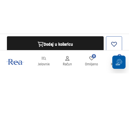
Dodaj u košaricu
0
0
Jelovnik
Račun
Omiljeno
Košarica
Newsletter
Budite u tijeku s novostima i promocijama!