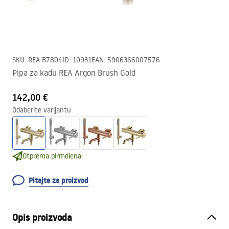
SKU
:
REA-B7804
ID
:
10931
EAN
:
5906366007576
Pipa za kadu REA Argon Brush Gold
142,00 €
Odaberite varijantu
Otprema pirmdiena.
Pitajte za proizvod
Opis proizvoda