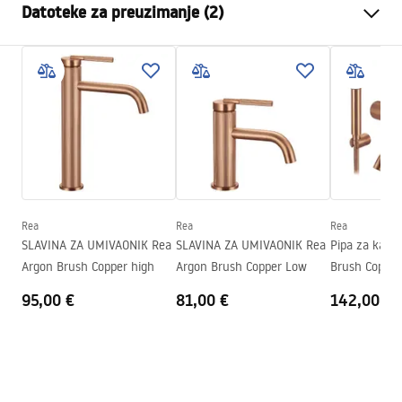
Datoteke za preuzimanje (2)
Način montaže
Zidna
Boja
Četkana bakar
Montažne upute
Vrsta izljevne cijevi
Pomična
Faucet.pdf
Materijal
Mjed, ABS
Doseg izljeva
180
mm
Jamstveni uvjeti
Visina
120
mm
Warranty_Terms_and_Conditions_Faucets_-_5.pdf
Tehnologija premazivanja
PVD
Promjer priključka
1/2 cola
Rea
Rea
Rea
SLAVINA ZA UMIVAONIK Rea
SLAVINA ZA UMIVAONIK Rea
Pipa za kadu
Razmak priključaka
150
mm
Argon Brush Copper high
Argon Brush Copper Low
Brush Copper
Jamstvo
5 godina
95,00 €
81,00 €
142,00 €