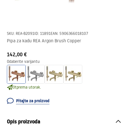
SKU
:
REA-B2091
ID
:
11891
EAN
:
5906366018107
Pipa za kadu REA Argon Brush Copper
142,00 €
Odaberite varijantu
Otprema utorak.
Pitajte za proizvod
Opis proizvoda