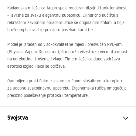
Kadaonska miješalica Argon spaja moderan dizajn i funkcionalnost
– izvrsna za svaku elegantnu kupaonicu. Cilindrično kućište s
rebrastom završnom obradom ističe se originalnim stilom, a boja
brušenog bakra daje prostoru poseban karakter.
Model je izrađen od visokokvalitetne mjedi i presvučen
PVD
-om
(Physical Vapour Deposition), što pruža višestruko veću otpornost
na ogrebotine, trošenje i vlagu. Time miješalica dugo zadržava
estetski izgled i lako se održava.
Opremljena praktičnim izljevom i ručnom slušalicom u kompletu
za udobnu svakodnevnu upotrebu. Ergonomska ručica omogućuje
precizno podešavanje protoka i temperature.
Svojstva
Vrsta slavine
Kada