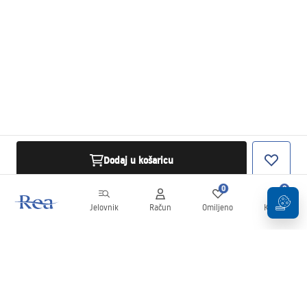
Dodaj u košaricu
0
0
Jelovnik
Račun
Omiljeno
Košarica
Newsletter
Budite u tijeku s novostima i promocijama!