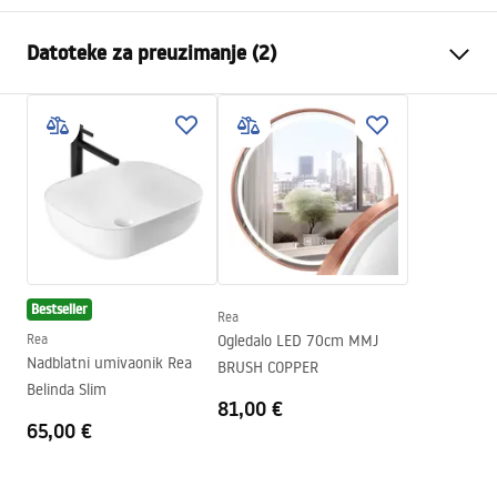
Vrsta slavine
Za umivaonik, Kada
Datoteke za preuzimanje (2)
Način montaže
Zidna, Ugradbena
Boja
Četkana bakar
Instrukcja montażu
Vrsta izljevne cijevi
Fiksna
Instrukcja_montazu_.pdf
Materijal
Mjed
Doseg izljeva
150
mm
Jamstveni uvjeti
Visina
110
mm
Warranty_Terms_and_Conditions_Faucets_-_5.pdf
Tehnologija premazivanja
PVD
Bestseller
Promjer priključka
1/2 cola
Rea
Rea
Ogledalo LED 70cm MMJ
Nadblatni umivaonik Rea
BRUSH COPPER
Belinda Slim
81,00 €
65,00 €