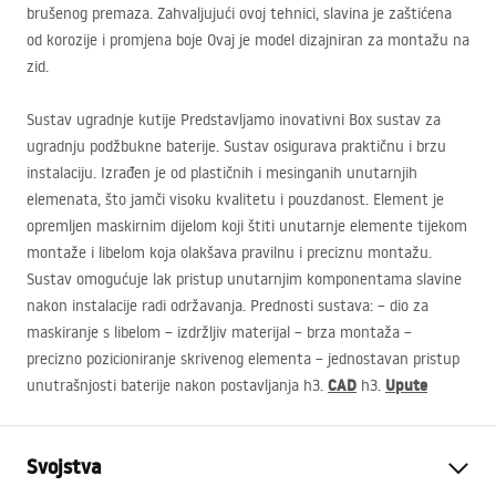
brušenog premaza. Zahvaljujući ovoj tehnici, slavina je zaštićena
od korozije i promjena boje Ovaj je model dizajniran za montažu na
zid.
Sustav ugradnje kutije Predstavljamo inovativni Box sustav za
ugradnju podžbukne baterije. Sustav osigurava praktičnu i brzu
instalaciju. Izrađen je od plastičnih i mesinganih unutarnjih
elemenata, što jamči visoku kvalitetu i pouzdanost. Element je
opremljen maskirnim dijelom koji štiti unutarnje elemente tijekom
montaže i libelom koja olakšava pravilnu i preciznu montažu.
Sustav omogućuje lak pristup unutarnjim komponentama slavine
nakon instalacije radi održavanja. Prednosti sustava: – dio za
maskiranje s libelom – izdržljiv materijal – brza montaža –
precizno pozicioniranje skrivenog elementa – jednostavan pristup
CAD
Upute
unutrašnjosti baterije nakon postavljanja h3.
h3.
Svojstva