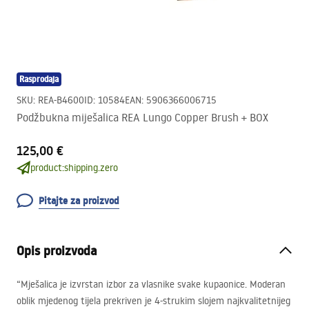
Rasprodaja
SKU
:
REA-B4600
ID
:
10584
EAN
:
5906366006715
Podžbukna miješalica REA Lungo Copper Brush + BOX
125,00 €
product:shipping.zero
Pitajte za proizvod
Opis proizvoda
“Mješalica je izvrstan izbor za vlasnike svake kupaonice. Moderan
oblik mjedenog tijela prekriven je 4-strukim slojem najkvalitetnijeg