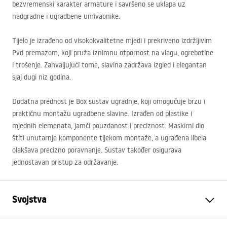
bezvremenski karakter armature i savršeno se uklapa uz
nadgradne i ugradbene umivaonike.
Tijelo je izrađeno od visokokvalitetne mjedi i prekriveno izdržljivim
Pvd premazom, koji pruža iznimnu otpornost na vlagu, ogrebotine
i trošenje. Zahvaljujući tome, slavina zadržava izgled i elegantan
sjaj dugi niz godina.
Dodatna prednost je Box sustav ugradnje, koji omogućuje brzu i
praktičnu montažu ugradbene slavine. Izrađen od plastike i
mjednih elemenata, jamči pouzdanost i preciznost. Maskirni dio
štiti unutarnje komponente tijekom montaže, a ugrađena libela
olakšava precizno poravnanje. Sustav također osigurava
jednostavan pristup za održavanje.
Svojstva
Vrsta slavine
Za umivaonik, Kada