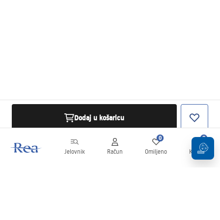
Dodaj u košaricu
0
0
Jelovnik
Račun
Omiljeno
Košarica
Newsletter
Budite u tijeku s novostima i promocijama!