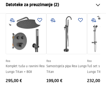
Datoteke za preuzimanje (2)
Način montaže
Zidna, Ugradbena
Boja
Titan
Instrukcja montażu
Vrsta izljevne cijevi
Fiksna
Instrukcja_montazu_.pdf
Materijal
Mjed
Doseg izljeva
150
mm
Jamstveni uvjeti
Visina
110
mm
Warranty_Terms_and_Conditions_Faucets_-_5.pdf
Tehnologija premazivanja
PVD
Promjer priključka
1/2 cola
Rea
Rea
Rea
Komplet tuša u ravnini Rea
Samostojeća pipa Rea Lungo
Tuš set s te
Lungo Titan + BOX
Titan
Lungo Titan
295,00 €
199,00 €
232,00 €