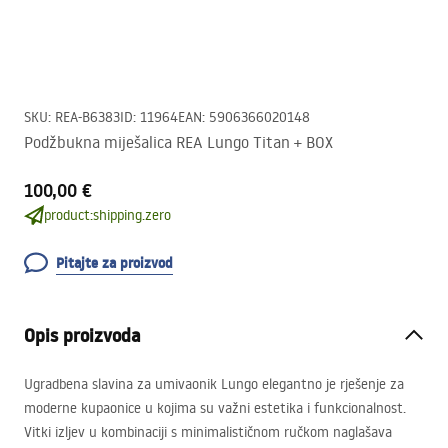
SKU
:
REA-B6383
ID
:
11964
EAN
:
5906366020148
Podžbukna miješalica REA Lungo Titan + BOX
100,00 €
product:shipping.zero
Pitajte za proizvod
Opis proizvoda
Ugradbena slavina za umivaonik Lungo elegantno je rješenje za
moderne kupaonice u kojima su važni estetika i funkcionalnost.
Vitki izljev u kombinaciji s minimalističnom ručkom naglašava