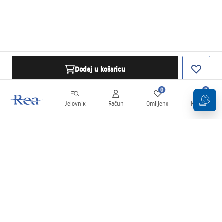
Dodaj u košaricu
0
0
Jelovnik
Račun
Omiljeno
Košarica
Newsletter
Budite u tijeku s novostima i promocijama!