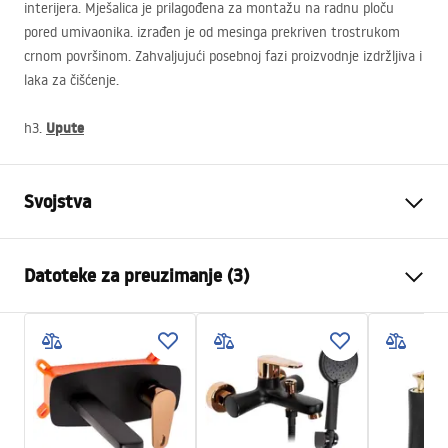
interijera. Mješalica je prilagođena za montažu na radnu ploču
pored umivaonika. izrađen je od mesinga prekriven trostrukom
crnom površinom. Zahvaljujući posebnoj fazi proizvodnje izdržljiva i
laka za čišćenje.
Upute
h3.
Svojstva
Vrsta slavine
Za umivaonik
Datoteke za preuzimanje (3)
Način montaže
Stojeća
Boja
Crn, Crna/Zlatna
Jamstveni uvjeti
Vrsta izljevne cijevi
Fiksna
Warranty_Terms_and_Conditions_Faucets_-_5.pdf
Materijal
Mjed
Doseg izljeva
105
mm
Upute za montažu
Visina
170
mm