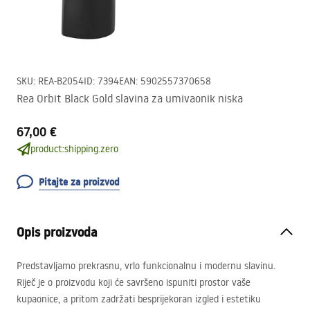
SKU
:
REA-B2054
ID
:
7394
EAN
:
5902557370658
Rea Orbit Black Gold slavina za umivaonik niska
67,00 €
product:shipping.zero
Pitajte za proizvod
Opis proizvoda
Predstavljamo prekrasnu, vrlo funkcionalnu i modernu slavinu.
Riječ je o proizvodu koji će savršeno ispuniti prostor vaše
kupaonice, a pritom zadržati besprijekoran izgled i estetiku