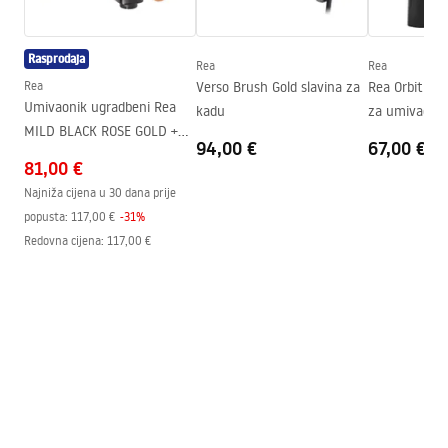
faucet.pdf
Tehnologija premazivanja
Electroplating
Rasprodaja
Promjer priključka
3/8 cola
Rea
Rea
Sigurnosne informacije
Rea
Verso Brush Gold slavina za
Rea Orbit Bla
Jamstvo
5 godina
Safety_Information_Faucets.pdf
Umivaonik ugradbeni Rea
kadu
za umivaonik
MILD BLACK ROSE GOLD +
94,00 €
67,00 €
BOX
81,00 €
Najniža cijena u 30 dana prije
popusta:
117,00 €
-
31
%
Redovna cijena
:
117,00 €