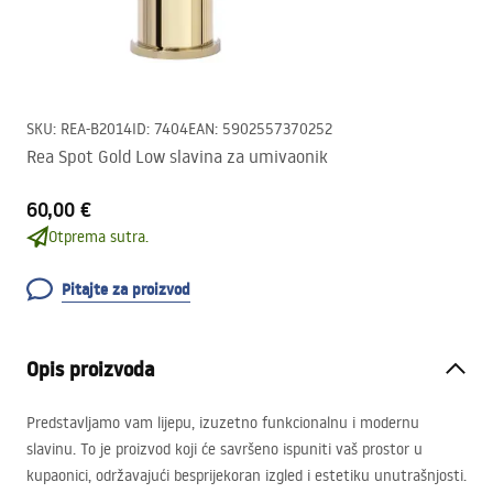
SKU
:
REA-B2014
ID
:
7404
EAN
:
5902557370252
Rea Spot Gold Low slavina za umivaonik
60,00 €
Otprema sutra.
Pitajte za proizvod
Opis proizvoda
Predstavljamo vam lijepu, izuzetno funkcionalnu i modernu
slavinu. To je proizvod koji će savršeno ispuniti vaš prostor u
kupaonici, održavajući besprijekoran izgled i estetiku unutrašnjosti.