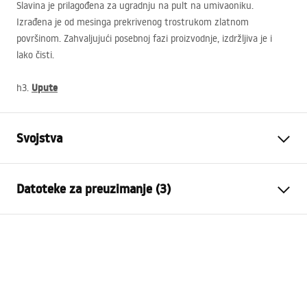
Slavina je prilagođena za ugradnju na pult na umivaoniku.
Izrađena je od mesinga prekrivenog trostrukom zlatnom
površinom. Zahvaljujući posebnoj fazi proizvodnje, izdržljiva je i
lako čisti.
Upute
h3.
Svojstva
Vrsta slavine
Za umivaonik
Datoteke za preuzimanje (3)
Način montaže
Stojeća
Boja
Zlatni
Jamstveni uvjeti
Vrsta izljevne cijevi
Fiksna
Warranty_Terms_and_Conditions_Faucets_-_5.pdf
Materijal
Mjed
Doseg izljeva
110
mm
Upute za montažu
Visina
180
mm