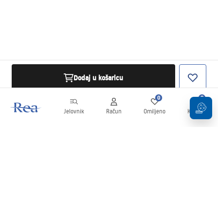
Dodaj u košaricu
0
0
Jelovnik
Račun
Omiljeno
Košarica
Newsletter
Budite u tijeku s novostima i promocijama!