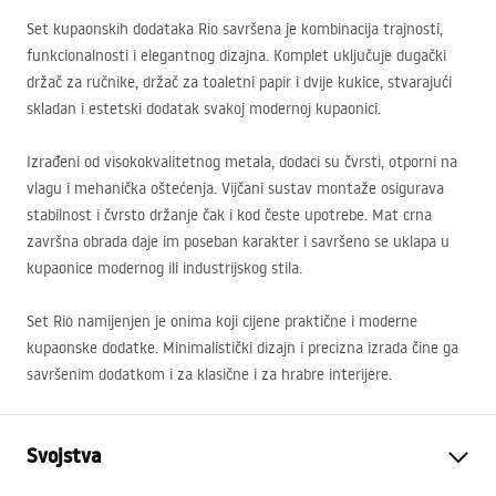
Set kupaonskih dodataka Rio savršena je kombinacija trajnosti,
funkcionalnosti i elegantnog dizajna. Komplet uključuje dugački
držač za ručnike, držač za toaletni papir i dvije kukice, stvarajući
skladan i estetski dodatak svakoj modernoj kupaonici.
Izrađeni od visokokvalitetnog metala, dodaci su čvrsti, otporni na
vlagu i mehanička oštećenja. Vijčani sustav montaže osigurava
stabilnost i čvrsto držanje čak i kod česte upotrebe. Mat crna
završna obrada daje im poseban karakter i savršeno se uklapa u
kupaonice modernog ili industrijskog stila.
Set Rio namijenjen je onima koji cijene praktične i moderne
kupaonske dodatke. Minimalistički dizajn i precizna izrada čine ga
savršenim dodatkom i za klasične i za hrabre interijere.
Svojstva