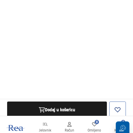
Dodaj u košaricu
0
0
Jelovnik
Račun
Omiljeno
Košarica