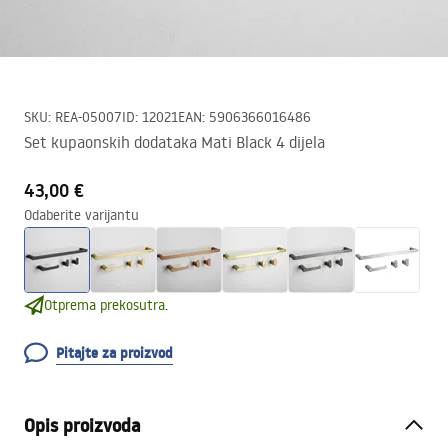
SKU
:
REA-05007
ID
:
12021
EAN
:
5906366016486
Set kupaonskih dodataka Mati Black 4 dijela
43,00 €
Odaberite varijantu
Otprema prekosutra.
Pitajte za proizvod
Opis proizvoda