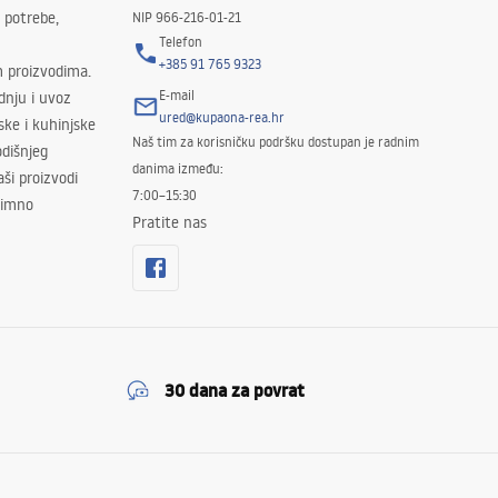
 potrebe,
NIP 966-216-01-21
Telefon
+385 91 765 9323
m proizvodima.
E-mail
odnju i uvoz
ured@kupaona-rea.hr
ske i kuhinjske
Naš tim za korisničku podršku dostupan je radnim
dišnjeg
danima između:
ši proizvodi
7:00–15:30
znimno
Pratite nas
30 dana za povrat