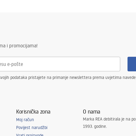
ima i promocijama!
svojih podataka pristajete na primanje newslettera prema uvjetima naved
Korisnička zona
O nama
Marka REA debitirala je na po
Moj račun
1993. godine.
Povijest narudžbi
Vrati proizvode