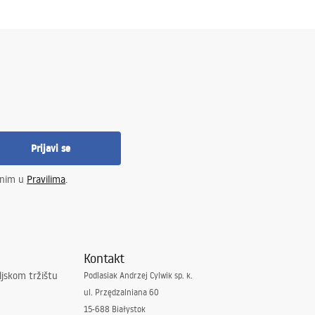
Prijavi se
enim u
Pravilima
.
Kontakt
ljskom tržištu
Podlasiak Andrzej Cylwik sp. k.
ul. Przędzalniana 60
15-688 Białystok