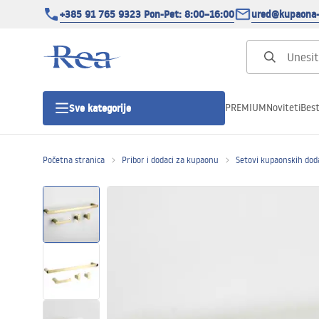
+385 91 765 9323 Pon-Pet: 8:00–16:00
ured@kupaona-
PREMIUM
Noviteti
Best
Sve kategorije
Početna stranica
Pribor i dodaci za kupaonu
Setovi kupaonskih dod
Tuš kabine
Tuš vrata
Tuš kade
Tuš Kanalice