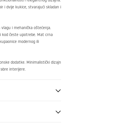
unkcionalnosti i elegantnog dizajna.
 i dvije kukice, stvarajući skladan i
a vlagu i mehanička oštećenja.
 i kod česte upotrebe. Mat crna
kupaonice modernog ili
onske dodatke. Minimalistički dizajn
abre interijere.