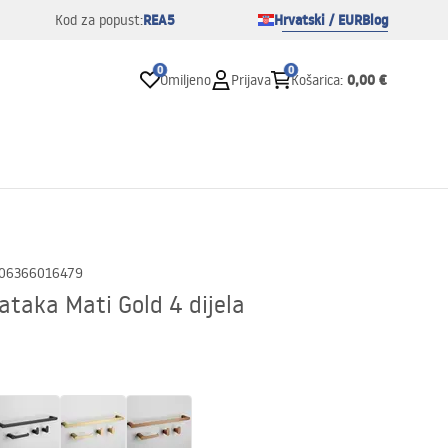
REA5
Hrvatski / EUR
Blog
Kod za popust:
0
0
0,00 €
Omiljeno
Prijava
Košarica
:
06366016479
taka Mati Gold 4 dijela