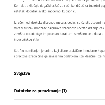
Set kupaonskih dodataka Rio savršena je kombinacija trajnosti, f
Komplet uključuje dugački držač za ručnike, držač za toaletni papir
estetski dodatak svakoj modernoj kupaonici.
Izrađeni od visokokvalitetnog metala, dodaci su čvrsti, otporni n
Vijčani sustav montaže osigurava stabilnost i čvrsto držanje čak
završna obrada daje im poseban karakter i savršeno se uklapa u 
industrijskog stila.
Set Rio namijenjen je onima koji cijene praktične i moderne kupa
i precizna izrada čine ga savršenim dodatkom i za klasične i za hr
Svojstva
Boja
Zlatni
Datoteke za preuzimanje (1)
Materijal
Metal
Način montaže
Na vijke