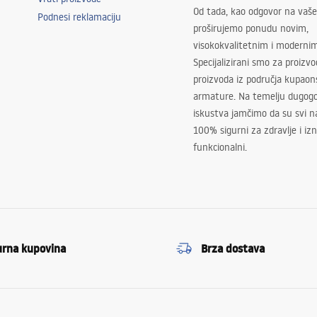
Od tada, kao odgovor na vaše
Podnesi reklamaciju
proširujemo ponudu novim,
visokokvalitetnim i moderni
Specijalizirani smo za proizv
proizvoda iz područja kupaon
armature. Na temelju dugogo
iskustva jamčimo da su svi na
100% sigurni za zdravlje i i
funkcionalni.
urna kupovina
Brza dostava