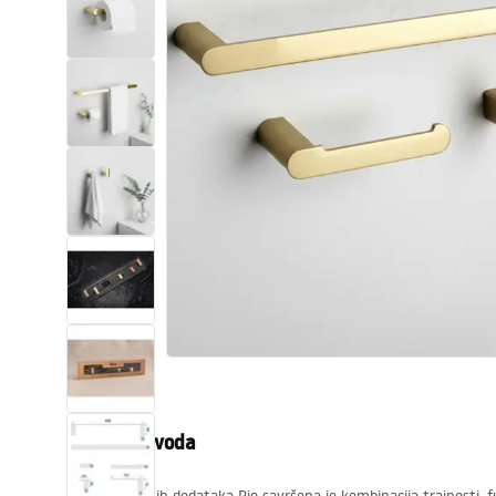
WC školjke
Umivaonici
Kade i paravani
Miješalice, pipe, slavine
Tuševi
Kuhinja
Pribor i kupaonski namještaj
Opis proizvoda