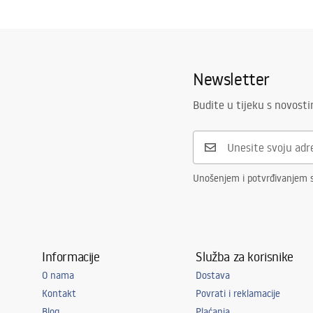
Jamstveni uvjeti
Serija
Mati
Warranty_Terms_and_Conditions_Accessories_-_24.pdf
Jamstvo
24 mjeseca
Newsletter
Budite u tijeku s novost
Unošenjem i potvrđivanjem 
Informacije
Služba za korisnike
O nama
Dostava
Kontakt
Povrati i reklamacije
Blog
Plaćanja