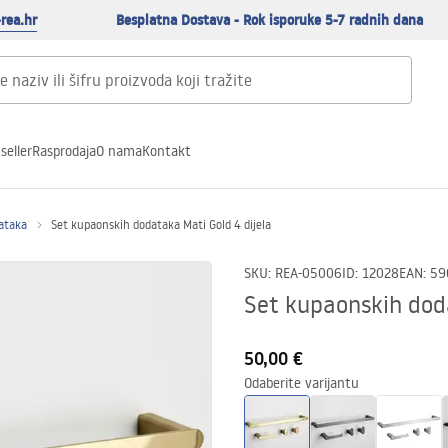
rea.hr
Besplatna Dostava - Rok isporuke 5-7 radnih dana
seller
Rasprodaja
O nama
Kontakt
ataka
Set kupaonskih dodataka Mati Gold 4 dijela
SKU
:
REA-05006
ID
:
12028
EAN
:
59
Set kupaonskih doda
50,00 €
Odaberite varijantu