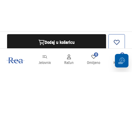
Dodaj u košaricu
0
0
Jelovnik
Račun
Omiljeno
Košarica
Newsletter
Budite u tijeku s novostima i promocijama!