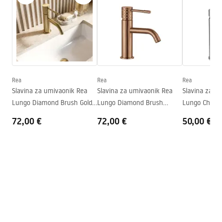
Warranty_Terms_and_Conditions_Faucets_-_5.pdf
Materijal
Mjed
Doseg izljeva
100
mm
Upute za montažu
Visina
165
mm
faucet.pdf
Tehnologija premazivanja
Electroplating
Promjer priključka
3/8 cola
Rea
Rea
Rea
Sigurnosne informacije
Slavina za umivaonik Rea
Slavina za umivaonik Rea
Slavina za u
Jamstvo
5 godina
Safety_Information_Faucets.pdf
Lungo Diamond Brush Gold
Lungo Diamond Brush
Lungo Chrom
Low
Copper Low
72,00 €
72,00 €
50,00 €