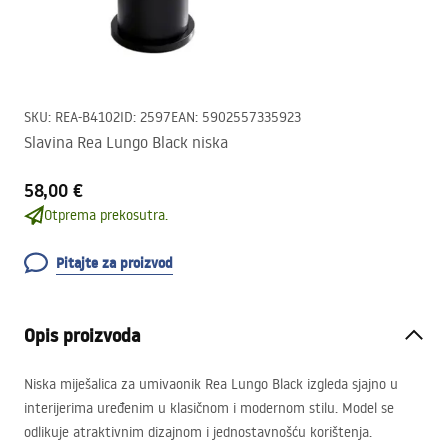
SKU
:
REA-B4102
ID
:
2597
EAN
:
5902557335923
Slavina Rea Lungo Black niska
58,00 €
Otprema prekosutra.
Pitajte za proizvod
Opis proizvoda
Niska miješalica za umivaonik Rea Lungo Black izgleda sjajno u
interijerima uređenim u klasičnom i modernom stilu. Model se
odlikuje atraktivnim dizajnom i jednostavnošću korištenja.