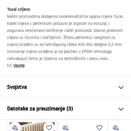
Tucai crijevo
Našim proizvodima dodajemo visokokvalitetna spojna crijeva Tucai.
Kabel crijeva s pletenicom potpuno je otporan na koroziju i
osigurava nesmetano korištenje naših proizvoda. Glavne prednosti
crijeva su čvrstoća i izdržljivost. Žičana pletenica i obujmice za
crijeva izrađeni su od nehrđajućeg čelika
AISI
304 debljine 0,2 mm.
Unutarnje crijevo izrađeno je od plastike u
EPDM
tehnologiji,
zahvaljujući čemu je otporno na deterdžente i slanu vodu.
Upute
h3.
Svojstva
Vrsta slavine
Za umivaonik
Datoteke za preuzimanje (3)
Način montaže
Stojeća
Boja
Crn
Jamstveni uvjeti
Vrsta izljevne cijevi
Fiksna