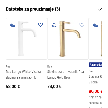
Vrsta slavine
Za umivaonik
Datoteke za preuzimanje (3)
Način montaže
Stojeća
Boja
Bakar
Jamstveni uvjeti
Vrsta izljevne cijevi
Fiksna
Warranty_Terms_and_Conditions_Faucets_-_5.pdf
Materijal
Mjed
Doseg izljeva
135
mm
Upute za montažu
Visina
300
mm
faucet.pdf
Tehnologija premazivanja
PVD
Rasprodaja
Promjer priključka
3/8 cola
Rea
Rea
Sigurnosne informacije
Rea Lungo White Visoka
Slavina za umivaonik Rea
Rea
Jamstvo
5 godina
Safety_Information_Faucets.pdf
Slavina Rea Lun
slavina za umivaonik
Lungo Gold Brush
visoka
58,00 €
73,00 €
86,00 €
Najniža cijena 
popusta:
88,00