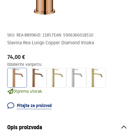
SKU
:
REA-B8996
ID
:
11857
EAN
:
5906366018510
Slavina Rea Lungo Copper Diamond Visoka
74,00 €
Odaberite varijantu
Otprema utorak.
Pitajte za proizvod
Opis proizvoda