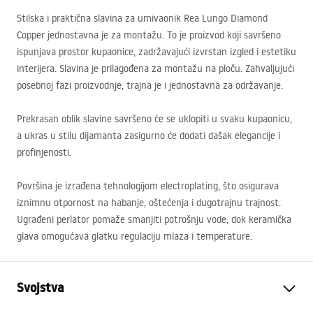
Stilska i praktična slavina za umivaonik Rea Lungo Diamond
Copper jednostavna je za montažu. To je proizvod koji savršeno
ispunjava prostor kupaonice, zadržavajući izvrstan izgled i estetiku
interijera. Slavina je prilagođena za montažu na ploču. Zahvaljujući
posebnoj fazi proizvodnje, trajna je i jednostavna za održavanje.
Prekrasan oblik slavine savršeno će se uklopiti u svaku kupaonicu,
a ukras u stilu dijamanta zasigurno će dodati dašak elegancije i
profinjenosti.
Površina je izrađena tehnologijom electroplating, što osigurava
iznimnu otpornost na habanje, oštećenja i dugotrajnu trajnost.
Ugrađeni perlator pomaže smanjiti potrošnju vode, dok keramička
glava omogućava glatku regulaciju mlaza i temperature.
Svojstva