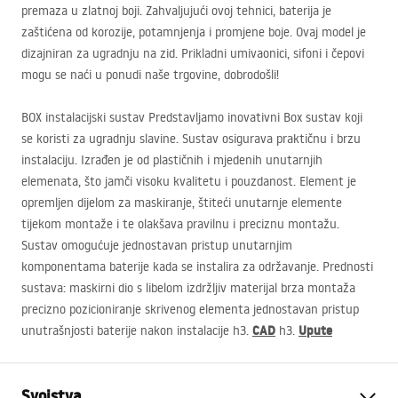
premaza u zlatnoj boji. Zahvaljujući ovoj tehnici, baterija je
zaštićena od korozije, potamnjenja i promjene boje. Ovaj model je
dizajniran za ugradnju na zid. Prikladni umivaonici, sifoni i čepovi
mogu se naći u ponudi naše trgovine, dobrodošli!
BOX
instalacijski sustav Predstavljamo inovativni Box sustav koji
se koristi za ugradnju slavine. Sustav osigurava praktičnu i brzu
instalaciju. Izrađen je od plastičnih i mjedenih unutarnjih
elemenata, što jamči visoku kvalitetu i pouzdanost. Element je
opremljen dijelom za maskiranje, štiteći unutarnje elemente
tijekom montaže i te olakšava pravilnu i preciznu montažu.
Sustav omogućuje jednostavan pristup unutarnjim
komponentama baterije kada se instalira za održavanje. Prednosti
sustava: maskirni dio s libelom izdržljiv materijal brza montaža
precizno pozicioniranje skrivenog elementa jednostavan pristup
CAD
Upute
unutrašnjosti baterije nakon instalacije h3.
h3.
Svojstva