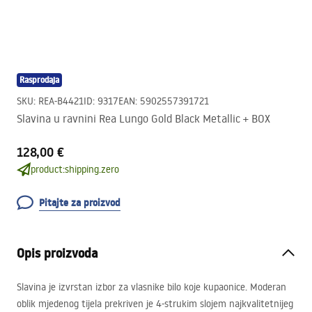
Rasprodaja
SKU
:
REA-B4421
ID
:
9317
EAN
:
5902557391721
Slavina u ravnini Rea Lungo Gold Black Metallic + BOX
128,00 €
product:shipping.zero
Pitajte za proizvod
Opis proizvoda
Slavina je izvrstan izbor za vlasnike bilo koje kupaonice. Moderan
oblik mjedenog tijela prekriven je 4-strukim slojem najkvalitetnijeg