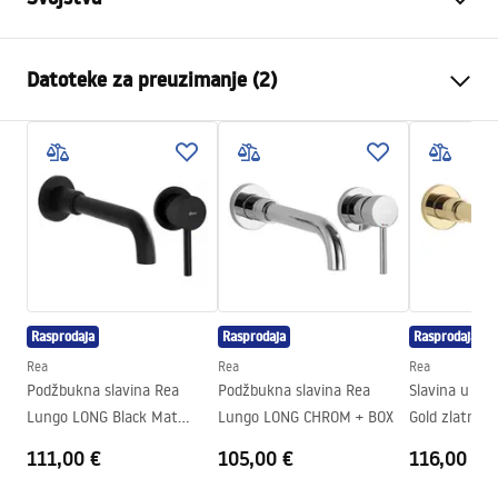
Vrsta slavine
Za umivaonik, Kada
Datoteke za preuzimanje (2)
Način montaže
Zidna, Ugradbena
Boja
Crn
Instrukcja montażu
Vrsta izljevne cijevi
Fiksna
Instrukcja_montazu_.pdf
Materijal
Mjed
Doseg izljeva
185
mm
Jamstveni uvjeti
Visina
110
mm
Warranty_Terms_and_Conditions_Faucets_-_5.pdf
Tehnologija premazivanja
Electroplating
Rasprodaja
Rasprodaja
Rasprodaja
Promjer priključka
1/2 cola
Rea
Rea
Rea
Razmak priključaka
150
mm
Podžbukna slavina Rea
Podžbukna slavina Rea
Slavina u rav
Lungo LONG Black Mat
Lungo LONG CHROM + BOX
Gold zlatna 
czarna matowa + BOX
111,00 €
105,00 €
116,00 €