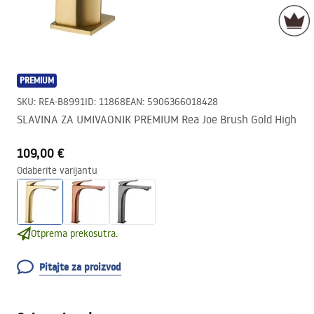
PREMIUM
SKU
:
REA-B8991
ID
:
11868
EAN
:
5906366018428
SLAVINA ZA UMIVAONIK PREMIUM Rea Joe Brush Gold High
109,00 €
Odaberite varijantu
Otprema prekosutra.
Pitajte za proizvod