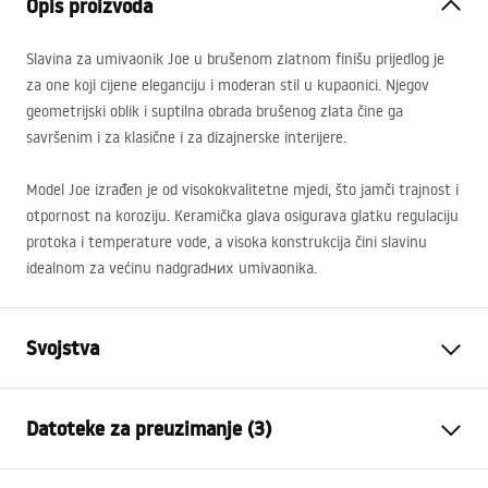
Opis proizvoda
Slavina za umivaonik Joe u brušenom zlatnom finišu prijedlog je
za one koji cijene eleganciju i moderan stil u kupaonici. Njegov
geometrijski oblik i suptilna obrada brušenog zlata čine ga
savršenim i za klasične i za dizajnerske interijere.
Model Joe izrađen je od visokokvalitetne mjedi, što jamči trajnost i
otpornost na koroziju. Keramička glava osigurava glatku regulaciju
protoka i temperature vode, a visoka konstrukcija čini slavinu
idealnom za većinu nadgradних umivaonika.
Svojstva
Vrsta slavine
Za umivaonik
Datoteke za preuzimanje (3)
Način montaže
Stojeća
Boja
Četkano zlato