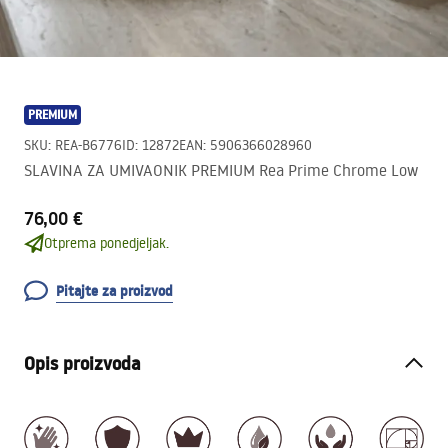
PREMIUM
SKU
:
REA-B6776
ID
:
12872
EAN
:
5906366028960
SLAVINA ZA UMIVAONIK PREMIUM Rea Prime Chrome Low
76,00 €
Otprema ponedjeljak.
Pitajte za proizvod
Opis proizvoda