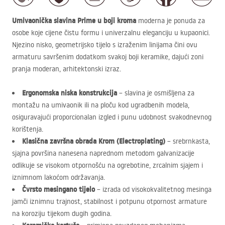
Umivaonička slavina Prime u boji kroma
moderna je ponuda za
osobe koje cijene čistu formu i univerzalnu eleganciju u kupaonici.
Njezino nisko, geometrijsko tijelo s izraženim linijama čini ovu
armaturu savršenim dodatkom svakoj boji keramike, dajući zoni
pranja moderan, arhitektonski izraz.
Ergonomska niska konstrukcija
– slavina je osmišljena za
montažu na umivaonik ili na ploču kod ugradbenih modela,
osiguravajući proporcionalan izgled i punu udobnost svakodnevnog
korištenja.
Klasična završna obrada Krom (Electroplating)
– srebrnkasta,
sjajna površina nanesena naprednom metodom galvanizacije
odlikuje se visokom otpornošću na ogrebotine, zrcalnim sjajem i
iznimnom lakoćom održavanja.
Čvrsto mesingano tijelo
– izrada od visokokvalitetnog mesinga
jamči iznimnu trajnost, stabilnost i potpunu otpornost armature
na koroziju tijekom dugih godina.