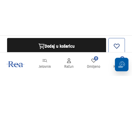
Dodaj u košaricu
0
0
Jelovnik
Račun
Omiljeno
Košarica
Newsletter
Budite u tijeku s novostima i promocijama!