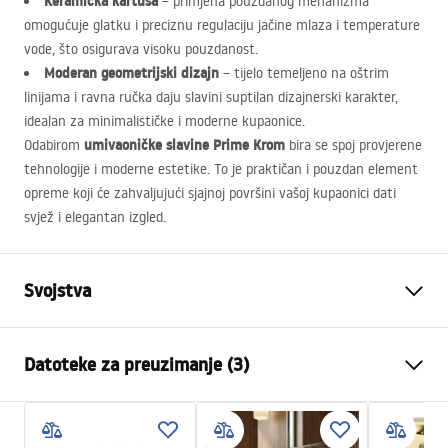
Keramička kartuša
– primjena pouzdanog mehanizma
omogućuje glatku i preciznu regulaciju jačine mlaza i temperature
vode, što osigurava visoku pouzdanost.
Moderan geometrijski dizajn
– tijelo temeljeno na oštrim
linijama i ravna ručka daju slavini suptilan dizajnerski karakter,
idealan za minimalističke i moderne kupaonice.
umivaoničke slavine Prime Krom
Odabirom
bira se spoj provjerene
tehnologije i moderne estetike. To je praktičan i pouzdan element
opreme koji će zahvaljujući sjajnoj površini vašoj kupaonici dati
svjež i elegantan izgled.
Svojstva
Vrsta slavine
Za umivaonik
Datoteke za preuzimanje (3)
Način montaže
Stojeća
Boja
Krom
Jamstveni uvjeti
Vrsta izljevne cijevi
Fiksna