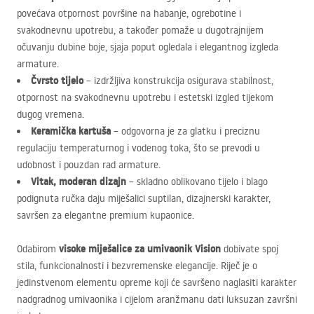
povećava otpornost površine na habanje, ogrebotine i
svakodnevnu upotrebu, a također pomaže u dugotrajnijem
očuvanju dubine boje, sjaja poput ogledala i elegantnog izgleda
armature.
Čvrsto tijelo
– izdržljiva konstrukcija osigurava stabilnost,
otpornost na svakodnevnu upotrebu i estetski izgled tijekom
dugog vremena.
Keramička kartuša
– odgovorna je za glatku i preciznu
regulaciju temperaturnog i vodenog toka, što se prevodi u
udobnost i pouzdan rad armature.
Vitak, moderan dizajn
– skladno oblikovano tijelo i blago
podignuta ručka daju miješalici suptilan, dizajnerski karakter,
savršen za elegantne premium kupaonice.
visoke miješalice za umivaonik Vision
Odabirom
dobivate spoj
stila, funkcionalnosti i bezvremenske elegancije. Riječ je o
jedinstvenom elementu opreme koji će savršeno naglasiti karakter
nadgradnog umivaonika i cijelom aranžmanu dati luksuzan završni