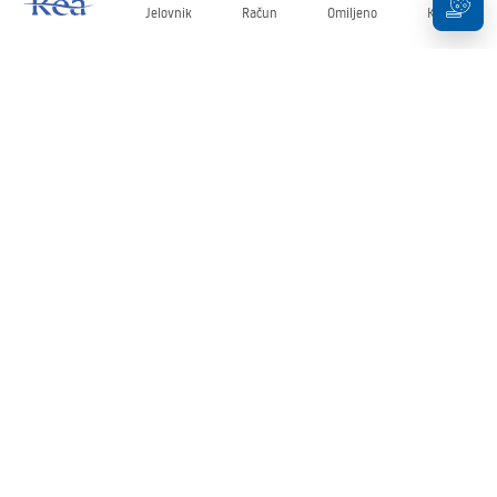
Jelovnik
Račun
Omiljeno
Košarica
Newsletter
Budite u tijeku s novostima i promocijama!
Prijavi se
Unošenjem i potvrđivanjem svojih podataka pristajete na primanje
newslettera prema uvjetima navedenim u
Pravilima
.