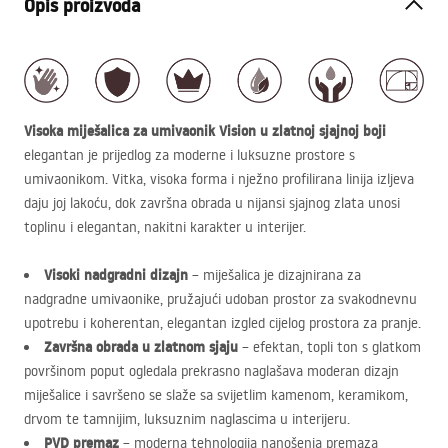
Opis proizvoda
Visoka miješalica za umivaonik Vision u zlatnoj sjajnoj boji
elegantan je prijedlog za moderne i luksuzne prostore s
umivaonikom. Vitka, visoka forma i nježno profilirana linija izljeva
daju joj lakoću, dok završna obrada u nijansi sjajnog zlata unosi
toplinu i elegantan, nakitni karakter u interijer.
Visoki nadgradni dizajn
– miješalica je dizajnirana za
nadgradne umivaonike, pružajući udoban prostor za svakodnevnu
upotrebu i koherentan, elegantan izgled cijelog prostora za pranje.
Završna obrada u zlatnom sjaju
– efektan, topli ton s glatkom
površinom poput ogledala prekrasno naglašava moderan dizajn
miješalice i savršeno se slaže sa svijetlim kamenom, keramikom,
drvom te tamnijim, luksuznim naglascima u interijeru.
PVD
premaz
– moderna tehnologija nanošenja premaza