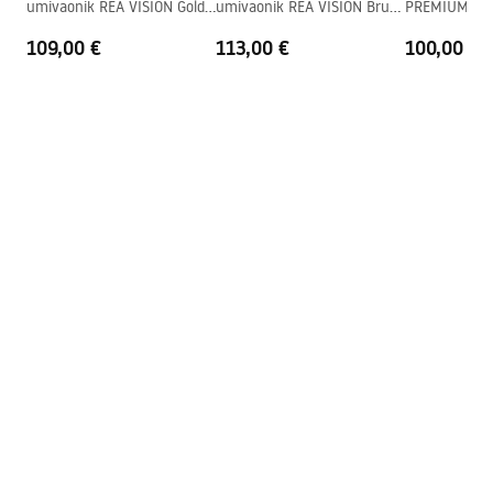
umivaonik REA VISION Gold
umivaonik REA VISION Brush
PREMIUM Rea
+ BOX
Gold + BOX
High
109,00 €
113,00 €
100,00 €