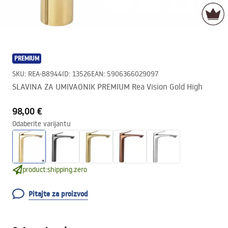
PREMIUM
SKU
:
REA-B8944
ID
:
13526
EAN
:
5906366029097
SLAVINA ZA UMIVAONIK PREMIUM Rea Vision Gold High
98,00 €
Odaberite varijantu
product:shipping.zero
Pitajte za proizvod