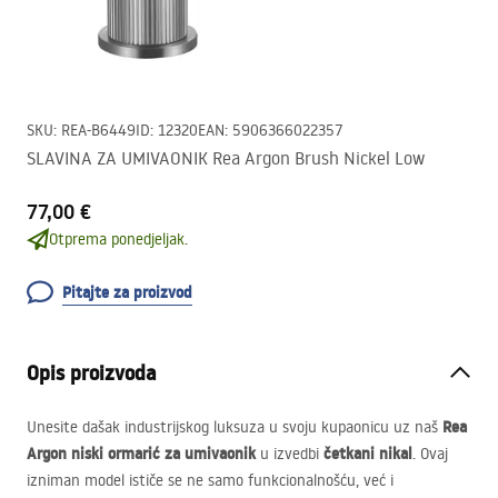
SKU
:
REA-B6449
ID
:
12320
EAN
:
5906366022357
SLAVINA ZA UMIVAONIK Rea Argon Brush Nickel Low
77,00 €
Otprema ponedjeljak.
Pitajte za proizvod
Opis proizvoda
Rea
Unesite dašak industrijskog luksuza u svoju kupaonicu uz naš
Argon niski ormarić za umivaonik
četkani nikal
u izvedbi
. Ovaj
izniman model ističe se ne samo funkcionalnošću, već i