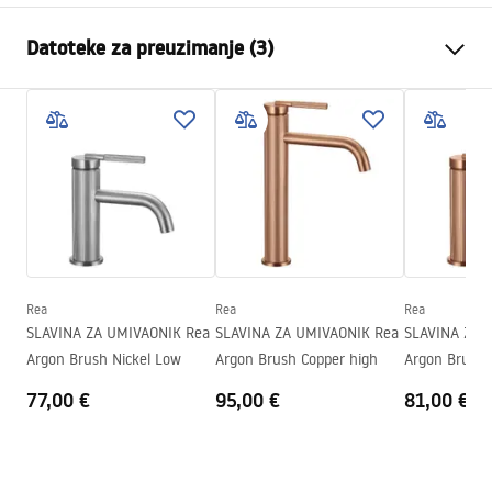
Vrsta slavine
Za umivaonik
Datoteke za preuzimanje (3)
Način montaže
Stojeća
Boja
Četkani čelik
Jamstveni uvjeti
Vrsta izljevne cijevi
Fiksna
Warranty_Terms_and_Conditions_Faucets_-_5.pdf
Materijal
Mjed
Doseg izljeva
110
mm
Upute za montažu
Visina
165
mm
faucet.pdf
Tehnologija premazivanja
PVD
Promjer priključka
3/8 cola
Rea
Rea
Rea
Sigurnosne informacije
SLAVINA ZA UMIVAONIK Rea
SLAVINA ZA UMIVAONIK Rea
SLAVINA ZA 
Model
JS-B348N
Safety_Information_Faucets.pdf
Argon Brush Nickel Low
Argon Brush Copper high
Argon Brush 
Jamstvo
5 godina
77,00 €
95,00 €
81,00 €