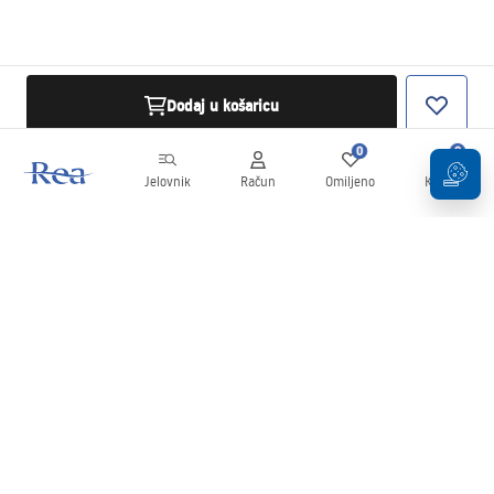
Dodaj u košaricu
0
0
Jelovnik
Račun
Omiljeno
Košarica
Newsletter
Budite u tijeku s novostima i promocijama!
Prijavi se