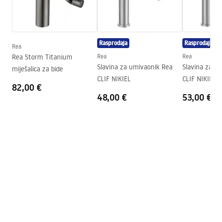
Upute za montažu
Visina
205
mm
faucet.pdf
Tehnologija premazivanja
PVD
Rasprodaja
Rasprodaja
Promjer priključka
3/8 cola
Rea
Sigurnosne informacije
Rea Storm Titanium
Rea
Rea
Jamstvo
5 godina
Safety_Information_Faucets.pdf
Slavina za umivaonik Rea
Slavina za u
miješalica za bide
CLIF NIKIEL
CLIF NIKIEL
82,00 €
48,00 €
53,00 €