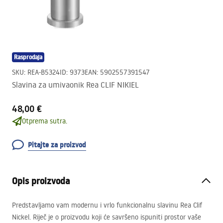
Rasprodaja
SKU
:
REA-B5324
ID
:
9373
EAN
:
5902557391547
Slavina za umivaonik Rea CLIF NIKIEL
48,00 €
Otprema sutra.
Pitajte za proizvod
Opis proizvoda
Predstavljamo vam modernu i vrlo funkcionalnu slavinu Rea Clif
Nickel. Riječ je o proizvodu koji će savršeno ispuniti prostor vaše