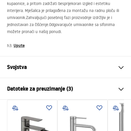
kupaonice, a pritom zadržati besprijekoran izgled i estetiku
interijera. Mješalica je prilagođena za montažu na radnu ploču ili
umivaonik.Zahvaljujući posebnoj fazi proizvodnje izdržljiv je i
jednostavan za čišćenje.Odgovarajuće umivaonike sa sifonima
možete pronaći u našoj ponudi.
Upute
h3.
Svojstva
Vrsta slavine
Za umivaonik
Datoteke za preuzimanje (3)
Način montaže
Stojeća
Boja
Četkani čelik
Jamstveni uvjeti
Vrsta izljevne cijevi
Fiksna
Warranty_Terms_and_Conditions_Faucets_-_5.pdf
Materijal
Mjed
Doseg izljeva
125
mm