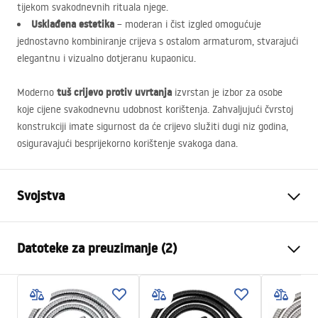
tijekom svakodnevnih rituala njege.
Usklađena estetika
– moderan i čist izgled omogućuje
jednostavno kombiniranje crijeva s ostalom armaturom, stvarajući
elegantnu i vizualno dotjeranu kupaonicu.
tuš crijevo protiv uvrtanja
Moderno
izvrstan je izbor za osobe
koje cijene svakodnevnu udobnost korištenja. Zahvaljujući čvrstoj
konstrukciji imate sigurnost da će crijevo služiti dugi niz godina,
osiguravajući besprijekorno korištenje svakoga dana.
Svojstva
Duljina (mm)
1500
mm
Datoteke za preuzimanje (2)
Jamstvo
24 mjeseca
Materijal
mjed, PVC, rubber
Sigurnosne informacije
Vaga
1
kg
WARUNKI_BEZPIECZENSTWA_AKCESORIA_LAZIENKOWE.