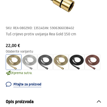
SKU
:
REA-08029
ID
:
13514
EAN
:
5906366038402
Tuš crijevo protiv uvijanja Rea Gold 150 cm
22,00 €
Odaberite varijantu
Otprema sutra.
Pitajte za proizvod
Opis proizvoda