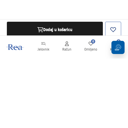
Dodaj u košaricu
0
0
Jelovnik
Račun
Omiljeno
Košarica
Newsletter
Budite u tijeku s novostima i promocijama!
Prijavi se