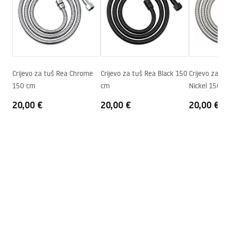
Šifra proizvođača
JS-017G
pdf
Boja
Zlatni
Uvjeti jamstva
Warranty_Terms_and_Conditions_Accessories_-_24.pdf
Crijevo za tuš Rea Chrome
Crijevo za tuš Rea Black 150
Crijevo za tu
150 cm
cm
Nickel 150 c
20,00 €
20,00 €
20,00 €