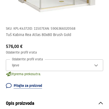
SKU
:
KPL-K4372
ID
:
11507
EAN
:
5906366020568
Tuš Kabina Rea Atlas 80x80 Brush Gold
576,00 €
Odaberite profil vrata
Odaberite profil vrata
Otprema prekosutra.
Pitajte za proizvod
Opis proizvoda