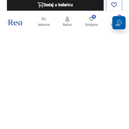
Dodaj u košaricu
0
0
Jelovnik
Račun
Omiljeno
Košarica
Newsletter
Budite u tijeku s novostima i promocijama!
Prijavi se
Unošenjem i potvrđivanjem svojih podataka pristajete na primanje
newslettera prema uvjetima navedenim u
Pravilima
.