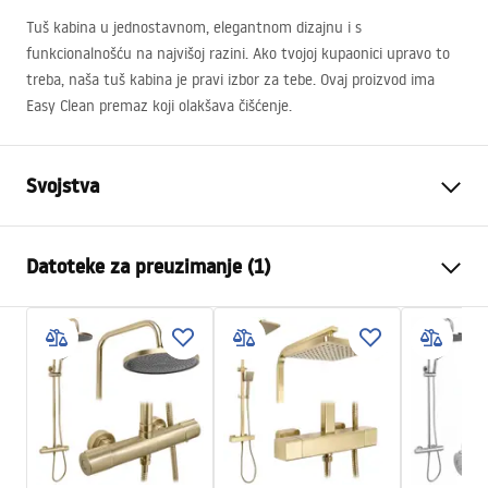
Tuš kabina u jednostavnom, elegantnom dizajnu i s
funkcionalnošću na najvišoj razini. Ako tvojoj kupaonici upravo to
treba, naša tuš kabina je pravi izbor za tebe. Ovaj proizvod ima
Easy Clean premaz koji olakšava čišćenje.
Svojstva
Dimenzije (vrata x fiksna
80x80
Datoteke za preuzimanje (1)
stijenka)
Boja
Brushed Gold
Warunki bezpieczeństwa
Tip kabine
Ugao
WARUNKI BEZPIECZENSTWA KABINY DRZWI
Boja stakla
Transparent 6mm
PARAWANY.pdf
Način otvaranja
zakretni
Seria
Atlas
Montaža
Na tuš kadi ili podu