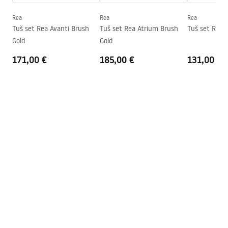
Visina (mm)
2000
mm
Rea
Rea
Rea
Smjer kabine
Lijevo ili desno
Tuš set Rea Avanti Brush
Tuš set Rea Atrium Brush
Tuš set Rea 
Gold
Gold
Jamstvo
24 mjeseca
171,00 €
185,00 €
131,00 €
Premaz Easy Clean
Da, na jednoj strani stakla.