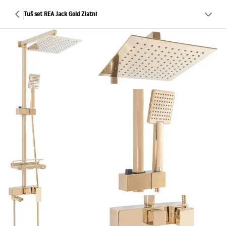
Tuš set REA Jack Gold Zlatni