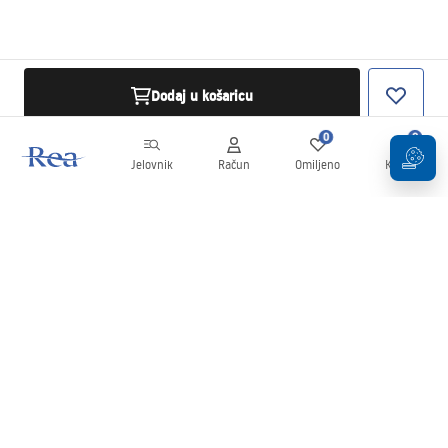
Dodaj u košaricu
0
0
Jelovnik
Račun
Omiljeno
Košarica
Newsletter
Budite u tijeku s novostima i promocijama!
Prijavi se