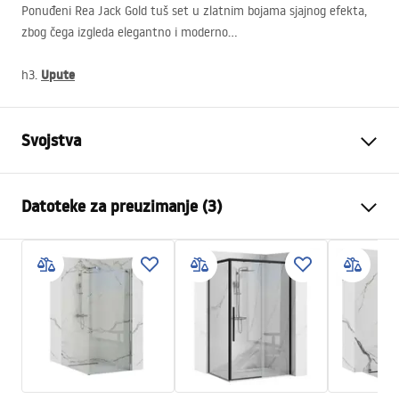
Ponuđeni Rea Jack Gold tuš set u zlatnim bojama sjajnog efekta,
zbog čega izgleda elegantno i moderno…
Upute
h3.
Svojstva
Boja
Zlatni
Datoteke za preuzimanje (3)
Materijal
Mjed, ABS
Vrsta slavine
Jednoručna
Sigurnosne informacije
Način montaže
Nadžbukni
Safety_Information_Shower_set.pdf
Podešavanje visine
NE
Min. visina
1020
mm
Jamstveni uvjeti
Max. visina
1020
mm
Warranty_Terms_and_Conditions_Faucets_-_5.pdf
Izljev za kadu
Da, pomična