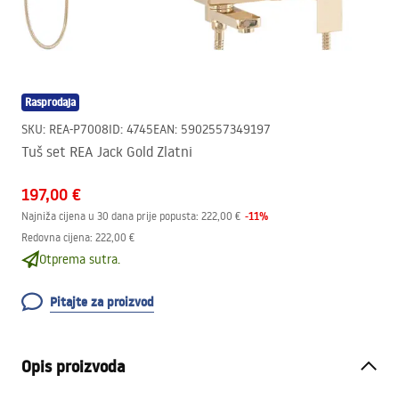
Rasprodaja
SKU
:
REA-P7008
ID
:
4745
EAN
:
5902557349197
Tuš set REA Jack Gold Zlatni
197,00 €
-
11
%
Najniža cijena u 30 dana prije popusta:
222,00 €
Redovna cijena
:
222,00 €
Otprema sutra.
Pitajte za proizvod
Opis proizvoda