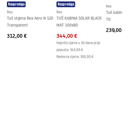
Rasprodaja
Rasprodaja
Podešavanje tlaka
Da
Rea
Upute za montažu
Rea
Rea
Tuš kabina 
Sustav Anti-Calc
Da
shower_set.pdf
Tuš stijena Rea Aero N 120
TUŠ KABINA SOLAR BLACK
70
Tehnologija premazivanja
PVD
Transparent
MAT 100x80
239,00 €
Razmak priključaka
150
mm
312,00 €
344,00 €
Jamstvo
24 mjeseca
Najniža cijena u 30 dana prije
popusta:
345,00 €
Redovna cijena
:
350,00 €