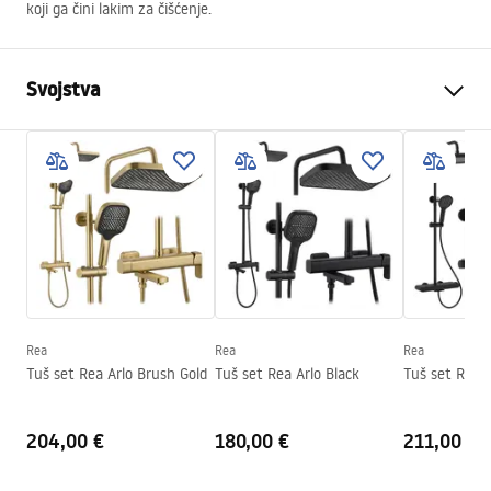
koji ga čini lakim za čišćenje.
Svojstva
Dimenzije (vrata x vrata)
80x100
Boja
Brushed Gold
Tip kabine
Ugao
Boja stakla
Transparent 6mm
Način otvaranja
klizni
Montaža
Na tuš kadi ili podu
Rea
Rea
Rea
Visina (mm)
2005
mm
Tuš set Rea Arlo Brush Gold
Tuš set Rea Arlo Black
Tuš set REA F
Smjer kabine
Univerzalan
Jamstvo
24 mjeseca
204,00 €
180,00 €
211,00 €
Premaz Easy Clean
Da, na jednoj strani stakla.