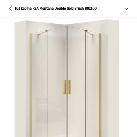
Tuš kabina REA Montana Double Gold Brush 80x100