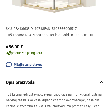
SKU
:
REA-K6635
ID
:
10788
EAN
:
5906366006517
Tuš kabina REA Montana Double Gold Brush 80x100
436,00 €
product:shipping.zero
Pitajte za proizvod
Opis proizvoda
Tuš kabina jednostavnog, elegantnog dizajna i funkcionalnosti na
najvišoj razini. Ako vaša kupaonica treba ove značajke, naša tuš
kabina je stvorena za Vas. Ovaj proizvod ima premaz Easy Clean