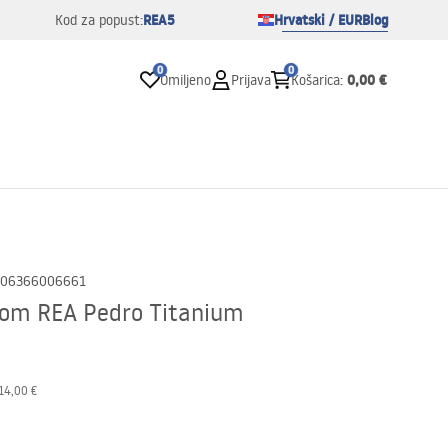
REA5
Hrvatski / EUR
Blog
Kod za popust:
0
0
0,00 €
Omiljeno
Prijava
Košarica
:
06366006661
tom REA Pedro Titanium
14,00 €