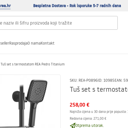
rea.hr
Besplatna Dostava - Rok isporuke 5-7 radnih dana
seller
Rasprodaja
O nama
Kontakt
Tuš set s termostatom REA Pedro Titanium
SKU
:
REA-P0896
ID
:
10985
EAN
:
59
Tuš set s termosta
258,00 €
Najniža cijena u 30 dana prije popusta:
Redovna cijena
:
271,00 €
Otprema utorak.