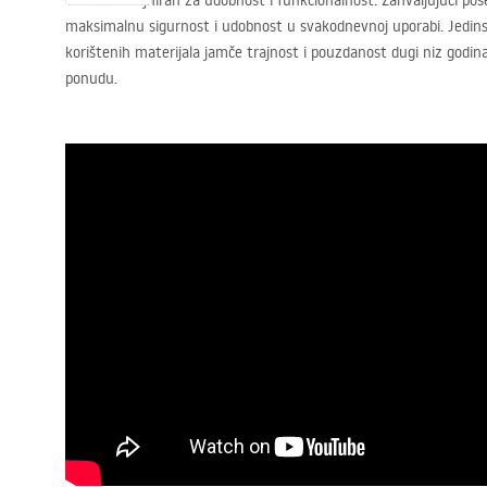
Tuš set dizajniran za udobnost i funkcionalnost. Zahvaljujući pose
maksimalnu sigurnost i udobnost u svakodnevnoj uporabi. Jedinst
korištenih materijala jamče trajnost i pouzdanost dugi niz godi
ponudu.