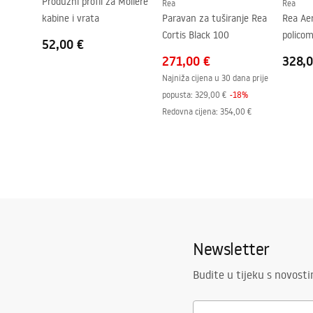
Produžni profil za Molière
Rea
Rea
Razmak priključaka
150
mm
kabine i vrata
Paravan za tuširanje Rea
Rea Aer
Jamstvo
24 mjeseca
Cortis Black 100
policom
52,00 €
271,00 €
328,0
Najniža cijena u 30 dana prije
popusta:
329,00 €
-
18
%
Redovna cijena
:
354,00 €
Newsletter
Budite u tijeku s novost