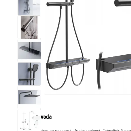
WC školjke
Umivaonici
Kade i paravani
Miješalice, pipe, slavine
Tuševi
Kuhinja
Pribor i kupaonski namještaj
Opis proizvoda