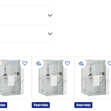
ka
veni uvjeti
nty_Terms_and_Conditions_
s_-_5.pdf
daja
Rasprodaja
Rasprodaja