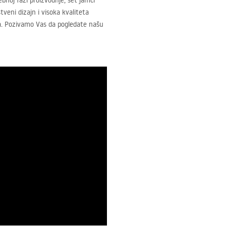
bnoj fazi proizvodnje, set jamči
veni dizajn i visoka kvaliteta
na. Pozivamo Vas da pogledate našu