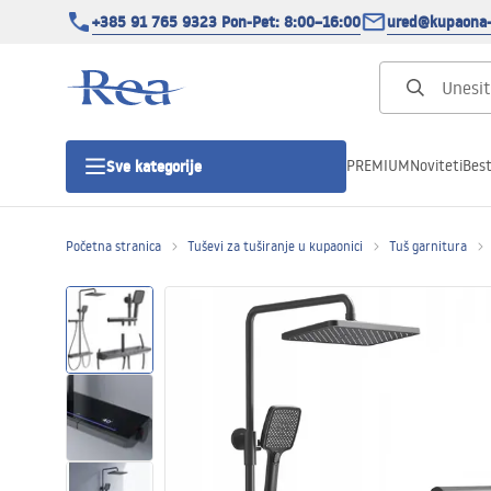
+385 91 765 9323 Pon-Pet: 8:00–16:00
ured@kupaona-
PREMIUM
Noviteti
Best
Sve kategorije
Početna stranica
Tuševi za tuširanje u kupaonici
Tuš garnitura
Tuš kabine
Tuš vrata
Tuš kade
Tuš Kanalice