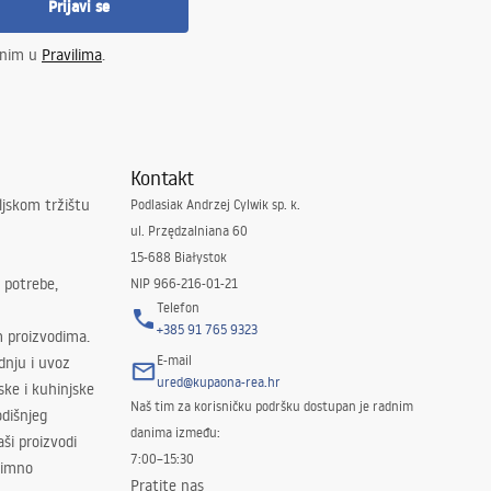
Prijavi se
enim u
Pravilima
.
Kontakt
ljskom tržištu
Podlasiak Andrzej Cylwik sp. k.
ul. Przędzalniana 60
15-688 Białystok
 potrebe,
NIP 966-216-01-21
Telefon
+385 91 765 9323
m proizvodima.
E-mail
odnju i uvoz
ured@kupaona-rea.hr
ske i kuhinjske
Naš tim za korisničku podršku dostupan je radnim
dišnjeg
danima između:
ši proizvodi
7:00–15:30
znimno
Pratite nas