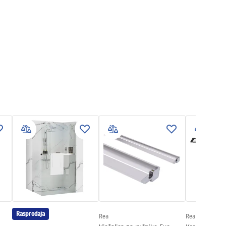
Rasprodaja
Rea
Rea