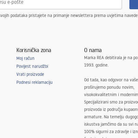
svojih podataka pristajete na primanje newslettera prema uvjetima naved
Korisnička zona
O nama
Marka REA debitirala je na po
Moj račun
1993. godine.
Povijest narudžbi
Vrati proizvode
Od tada, kao odgovor na vaše
Podnesi reklamaciju
proširujemo ponudu novim,
visokokvalitetnim i moderni
Specijalizirani smo za proizv
proizvoda iz područja kupaon
armature. Na temelju dugogo
iskustva jamčimo da su svi na
100% sigurni za zdravlje i i