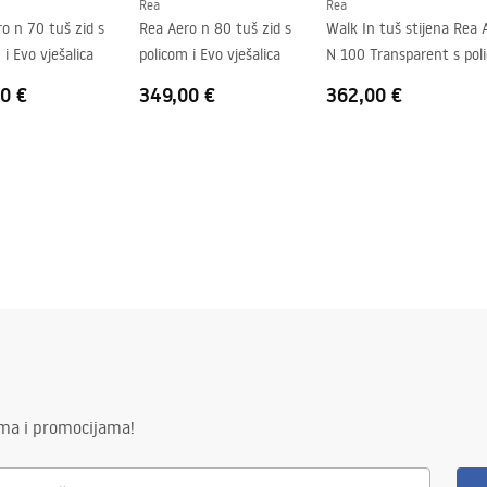
Rea
Rea
o n 70 tuš zid s
Rea Aero n 80 tuš zid s
Walk In tuš stijena Rea 
 i Evo vješalica
policom i Evo vješalica
N 100 Transparent s pol
i vješalicom Evo
0 €
349,00 €
362,00 €
ima i promocijama!