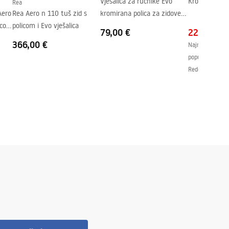
Vješalica za ručnike Evo
Kromirani kup
Rea
Aero
Rea Aero n 110 tuš zid s
kromirana polica za zidove
icom
policom i Evo vješalica
tuša
79,00 €
22,00 €
366,00 €
Najniža cijena 
popusta:
24,00
Redovna cijena