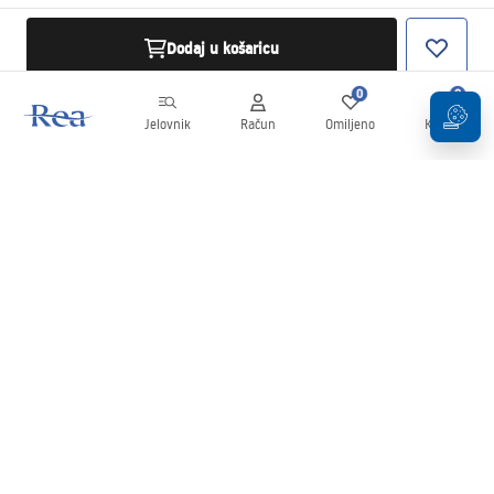
Dodaj u košaricu
0
0
Jelovnik
Račun
Omiljeno
Košarica
Newsletter
Budite u tijeku s novostima i promocijama!
Prijavi se
Unošenjem i potvrđivanjem svojih podataka pristajete na primanje
newslettera prema uvjetima navedenim u
Pravilima
.