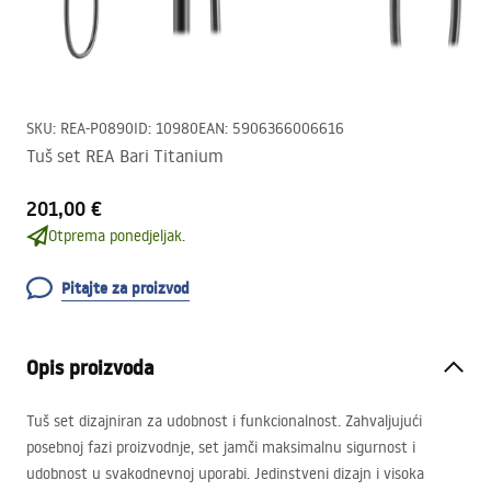
SKU
:
REA-P0890
ID
:
10980
EAN
:
5906366006616
Tuš set REA Bari Titanium
201,00 €
Otprema ponedjeljak.
Pitajte za proizvod
Opis proizvoda
Tuš set dizajniran za udobnost i funkcionalnost. Zahvaljujući
posebnoj fazi proizvodnje, set jamči maksimalnu sigurnost i
udobnost u svakodnevnoj uporabi. Jedinstveni dizajn i visoka