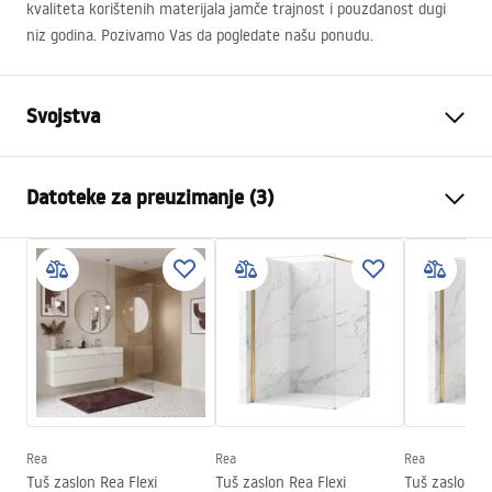
kvaliteta korištenih materijala jamče trajnost i pouzdanost dugi
niz godina. Pozivamo Vas da pogledate našu ponudu.
Svojstva
Boja
Titan
Datoteke za preuzimanje (3)
Materijal
Mjed, ABS
Vrsta slavine
Jednoručna
Sigurnosne informacije
Način montaže
Nadžbukni
Safety_Information_Shower_set.pdf
Podešavanje visine
Da
Min. visina
700
mm
Jamstveni uvjeti
Max. visina
1050
mm
Warranty_Terms_and_Conditions_Faucets_-_5.pdf
Izljev za kadu
Da, fiksna
Podešavanje tlaka
NE
Rea
Rea
Rea
Upute za montažu
Tuš zaslon Rea Flexi
Tuš zaslon Rea Flexi
Tuš zaslon Re
Sustav Anti-Calc
Da