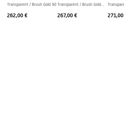
shower_set.pdf
Transparent / Brush Gold 90
Transparent / Brush Gold
Transparent 
Tehnologija premazivanja
PVD
100
110
262,00 €
267,00 €
271,00 €
Razmak priključaka
150
mm
Jamstvo
24 mjeseca