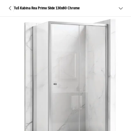
Tuš Kabina Rea Primo Slide 130x80 Chrome