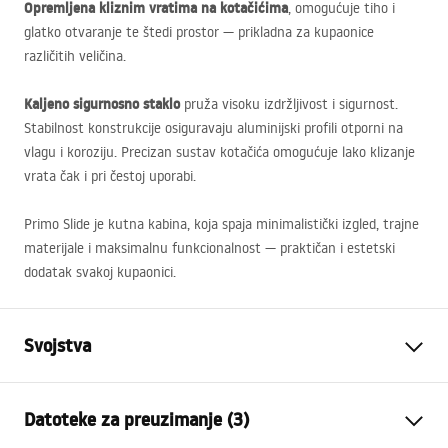
Opremljena kliznim vratima na kotačićima
, omogućuje tiho i
glatko otvaranje te štedi prostor — prikladna za kupaonice
različitih veličina.
Kaljeno sigurnosno staklo
pruža visoku izdržljivost i sigurnost.
Stabilnost konstrukcije osiguravaju aluminijski profili otporni na
vlagu i koroziju. Precizan sustav kotačića omogućuje lako klizanje
vrata čak i pri čestoj uporabi.
Primo Slide je kutna kabina, koja spaja minimalistički izgled, trajne
materijale i maksimalnu funkcionalnost — praktičan i estetski
dodatak svakoj kupaonici.
Svojstva
Dimenzije (vrata x fiksna
130x80
Datoteke za preuzimanje (3)
stijenka)