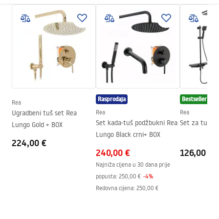
Boja
Chrome
Warunki bezpieczeństwa
Tip kabine
Ugao
WARUNKI BEZPIECZENSTWA KABINY DRZWI
Boja stakla
Transparent 4mm
PARAWANY.pdf
Način otvaranja
klizni
Seria
Primo
Upute za montažu
Montaža
Na tuš kadi ili podu
Kabina Primo Slide.pdf
Visina (mm)
1900
mm
Rasprodaja
Bestseller
Rea
Smjer kabine
Lijevo ili desno
Ugradbeni tuš set Rea
Rea
Rea
Tehnički crtež
Set kada-tuš podžbukni Rea
Set za tuš RE
Lungo Gold + BOX
Jamstvo
24 mjeseca
PRIMO SLIDE WITH SIDE PANEL.pdf
Lungo Black crni+ BOX
224,00 €
Premaz Easy Clean
Ne
240,00 €
126,00 €
Najniža cijena u 30 dana prije
popusta:
250,00 €
-
4
%
Redovna cijena
:
250,00 €