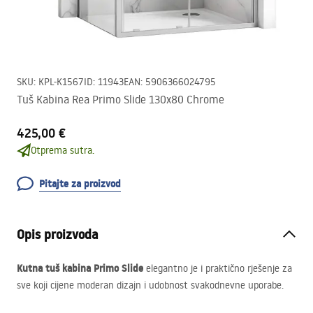
SKU
:
KPL-K1567
ID
:
11943
EAN
:
5906366024795
Tuš Kabina Rea Primo Slide 130x80 Chrome
425,00 €
Otprema sutra.
Pitajte za proizvod
Opis proizvoda
Kutna tuš kabina Primo Slide
elegantno je i praktično rješenje za
sve koji cijene moderan dizajn i udobnost svakodnevne uporabe.