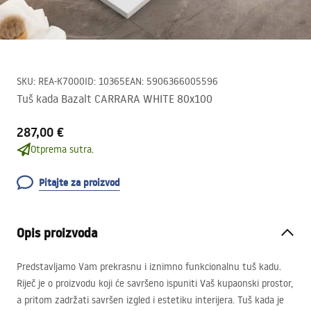
SKU
:
REA-K7000
ID
:
10365
EAN
:
5906366005596
Tuš kada Bazalt CARRARA WHITE 80x100
287,00 €
Otprema sutra.
Pitajte za proizvod
Opis proizvoda
Predstavljamo Vam prekrasnu i iznimno funkcionalnu tuš kadu.
Riječ je o proizvodu koji će savršeno ispuniti Vaš kupaonski prostor,
a pritom zadržati savršen izgled i estetiku interijera. Tuš kada je