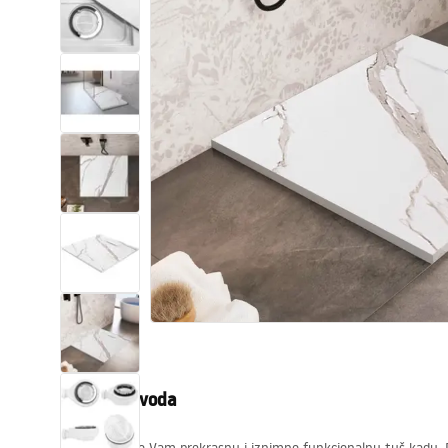
WC školjke
Umivaonici
Kade i paravani
Miješalice, pipe, slavine
Tuševi
Kuhinja
Pribor i kupaonski namještaj
Opis proizvoda