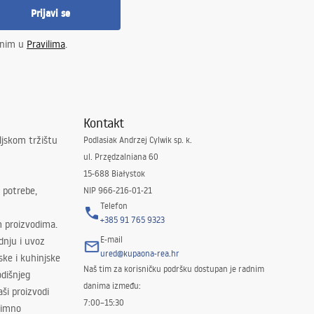
Prijavi se
enim u
Pravilima
.
Kontakt
ljskom tržištu
Podlasiak Andrzej Cylwik sp. k.
ul. Przędzalniana 60
15-688 Białystok
 potrebe,
NIP 966-216-01-21
Telefon
+385 91 765 9323
m proizvodima.
E-mail
odnju i uvoz
ured@kupaona-rea.hr
ske i kuhinjske
Naš tim za korisničku podršku dostupan je radnim
dišnjeg
danima između:
ši proizvodi
7:00–15:30
znimno