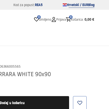
REA5
Hrvatski / EUR
Blog
Kod za popust:
0
0
0,00 €
Omiljeno
Prijava
Košarica
:
06366005565
ARRARA WHITE 90x90
Dodaj u košaricu