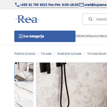
+385 91 765 9323 Pon-Pet: 8:00–16:00
ured@kupaona-
PREMIUM
Noviteti
Best
Sve kategorije
Početna stranica
Tuš kade
Kvadratne tuš kade
Tuš kada Bazal
Tuš kabine
Tuš vrata
Tuš kade
Tuš Kanalice