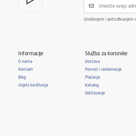
Jamstvo
24 mjeseca
Istruzioni per l'installazione
instr
manual - IT.pdf
manual
Unošenjem i potvrđivanjem 
instructiuni de instalare
pokyn
manual - RO.pdf
manual
Informacije
Služba za korisnike
Telepítési útmutató
monta
O nama
Dostava
Kontakt
manual - HU.pdf
Povrati i reklamacije
manual
Blog
Plaćanja
Uvjeti korištenja
Katalog
Інструкції з Інсталяції
Instr
Održavanje
manual - UA.pdf
manual
upute za instalaciju
paiga
manual - HR.pdf
manual