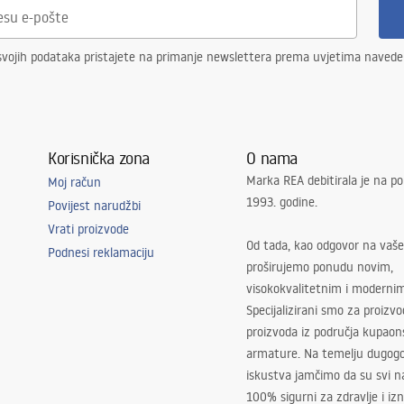
ukce k instalaci
 - CZ.pdf
svojih podataka pristajete na primanje newslettera prema uvjetima naved
y na inštaláciu
 - SK.pdf
Korisnička zona
O nama
Marka REA debitirala je na po
vimo instrukcijos
Moj račun
1993. godine.
 - LT.pdf
Povijest narudžbi
Vrati proizvode
Od tada, kao odgovor na vaše
Podnesi reklamaciju
ucciones de instalación
proširujemo ponudu novim,
 - ES.pdf
visokokvalitetnim i moderni
Specijalizirani smo za proizv
proizvoda iz područja kupaon
ldusjuhised
armature. Na temelju dugogo
 - EE.pdf
iskustva jamčimo da su svi na
100% sigurni za zdravlje i i