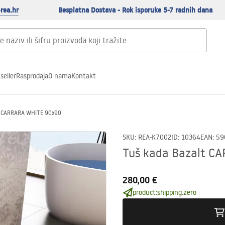
rea.hr
Besplatna Dostava - Rok isporuke 5-7 radnih dana
seller
Rasprodaja
O nama
Kontakt
t CARRARA WHITE 90x90
SKU
:
REA-K7002
ID
:
10364
EAN
:
59
Tuš kada Bazalt C
280,00 €
product:shipping.zero