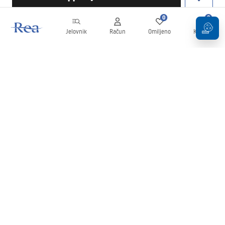
0
0
Jelovnik
Račun
Omiljeno
Košarica
Newsletter
Budite u tijeku s novostima i promocijama!
Prijavi se
Unošenjem i potvrđivanjem svojih podataka pristajete na primanje
newslettera prema uvjetima navedenim u
Pravilima
.