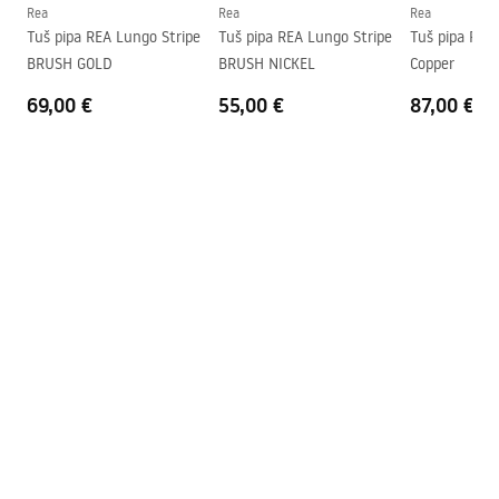
Jamstvo
5 godina
Rea
Rea
Rea
Tuš pipa REA Lungo Stripe
Tuš pipa REA Lungo Stripe
Tuš pipa REA
BRUSH GOLD
BRUSH NICKEL
Copper
69,00 €
55,00 €
87,00 €