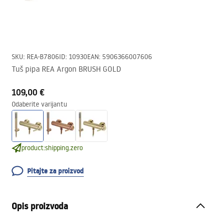
SKU
:
REA-B7806
ID
:
10930
EAN
:
5906366007606
Tuš pipa REA Argon BRUSH GOLD
109,00 €
Odaberite varijantu
product:shipping.zero
Pitajte za proizvod
Opis proizvoda