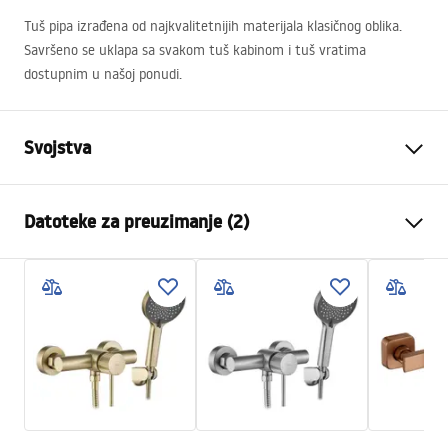
Tuš pipa izrađena od najkvalitetnijih materijala klasičnog oblika.
Savršeno se uklapa sa svakom tuš kabinom i tuš vratima
dostupnim u našoj ponudi.
Svojstva
Vrsta slavine
Tuš
Datoteke za preuzimanje (2)
Način montaže
Zidna
Boja
Četkano zlato
Montažne upute
Materijal
Mjed, ABS
Faucet.pdf
Visina
100
mm
Tehnologija premazivanja
PVD
Jamstveni uvjeti
Promjer priključka
1/2 cola
Warranty_Terms_and_Conditions_Faucets_-_5.pdf
Razmak priključaka
150
mm