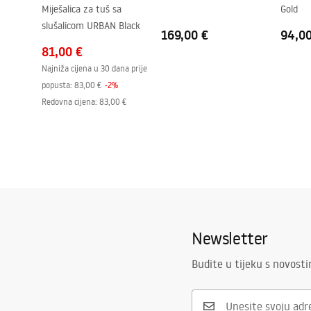
Miješalica za tuš sa
Gold
Dorada profila
Svijetlo zlat
slušalicom URBAN Black
Uključen komplet brtve
Da
169,00 €
94,0
81,00 €
Može se ugraditi bez tuš kade
Da
Najniža cijena u 30 dana prije
Jamstvo
24 mjeseca
popusta:
83,00 €
-
2
%
Redovna cijena
:
83,00 €
Newsletter
Budite u tijeku s novost