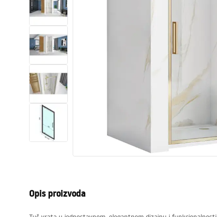
WC školjke
Umivaonici
Kade i paravani
Miješalice, pipe, slavine
Tuševi
Kuhinja
Pribor i kupaonski namještaj
Opis proizvoda