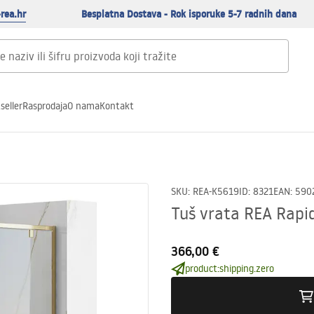
rea.hr
Besplatna Dostava - Rok isporuke 5-7 radnih dana
seller
Rasprodaja
O nama
Kontakt
SKU
:
REA-K5619
ID
:
8321
EAN
:
590
Tuš vrata REA Rapi
366,00 €
product:shipping.zero