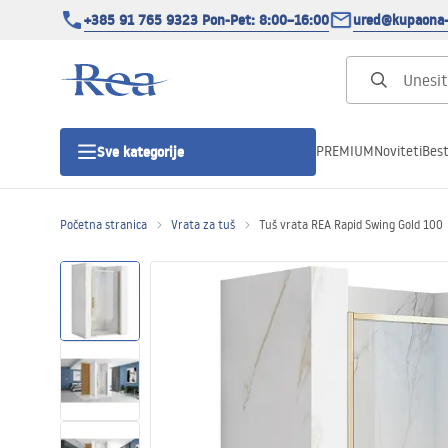
+385 91 765 9323 Pon-Pet: 8:00–16:00
ured@kupaona-
PREMIUM
Noviteti
Best
Sve kategorije
Početna stranica
Vrata za tuš
Tuš vrata REA Rapid Swing Gold 100
Tuš kabine
Tuš vrata
Tuš kade
Tuš Kanalice