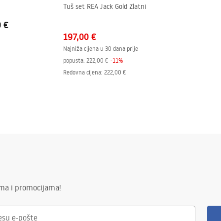
Tuš set REA Jack Gold Zlatni
o
0 €
197,00 €
Najniža cijena u 30 dana prije
popusta:
222,00 €
-
11
%
Redovna cijena
:
222,00 €
ima i promocijama!