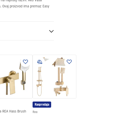
na najvišoj razini. Ako Vaša
s. Ovaj proizvod ima premaz Easy
utra
Rasprodaja
pa REA Hass Brush
Rea