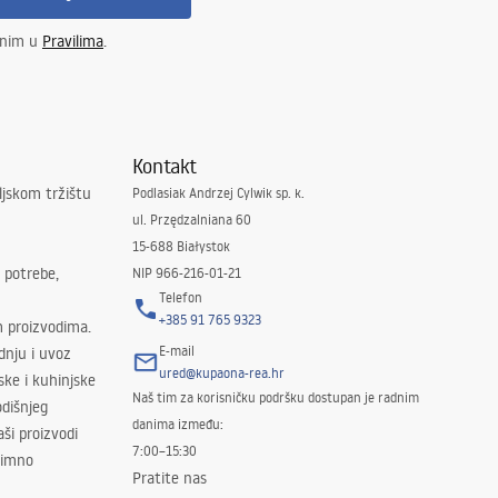
enim u
Pravilima
.
Kontakt
ljskom tržištu
Podlasiak Andrzej Cylwik sp. k.
ul. Przędzalniana 60
15-688 Białystok
 potrebe,
NIP 966-216-01-21
Telefon
+385 91 765 9323
m proizvodima.
E-mail
odnju i uvoz
ured@kupaona-rea.hr
ske i kuhinjske
Naš tim za korisničku podršku dostupan je radnim
dišnjeg
danima između:
ši proizvodi
7:00–15:30
znimno
Pratite nas