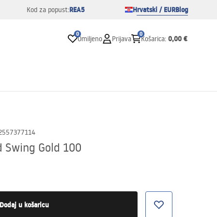
REA5
Hrvatski / EUR
Blog
Kod za popust:
0
0
0,00 €
Omiljeno
Prijava
Košarica
:
2557377114
d Swing Gold 100
Dodaj u košaricu