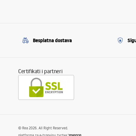
Besplatna dostava
Sig
Certifikati i partneri
©
Rea
2026
. All Right Reserved.
platforma za e-trgovinu tvrtke