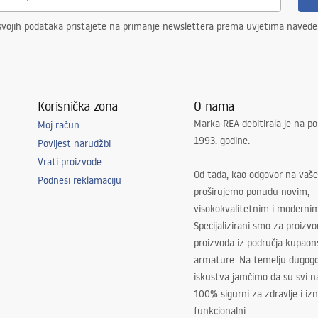
svojih podataka pristajete na primanje newslettera prema uvjetima naved
Korisnička zona
O nama
Marka REA debitirala je na po
Moj račun
1993. godine.
Povijest narudžbi
Vrati proizvode
Od tada, kao odgovor na vaše
Podnesi reklamaciju
proširujemo ponudu novim,
visokokvalitetnim i moderni
Specijalizirani smo za proizv
proizvoda iz područja kupaon
armature. Na temelju dugogo
iskustva jamčimo da su svi na
100% sigurni za zdravlje i i
funkcionalni.