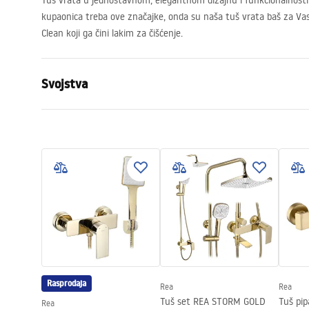
Tuš vrata u jednostavnom, elegantnom dizajnu i funkcionalnosti 
kupaonica treba ove značajke, onda su naša tuš vrata baš za Va
Clean koji ga čini lakim za čišćenje.
Svojstva
Kako otvoriti vrata
Na kip
Veličina vrata
100
Smjer vrata
Univerzalan
Debljina stakla
6 mm
Visina vrata za tuširanje
195
cm
Profilni materijal
Aluminij
Materijal ručke
Mjed
Smjer otvaranja
izvana i izn
Rasprodaja
Rea
Rea
Premaz Easy Clean
Da
Tuš set REA STORM GOLD
Tuš pi
Rea