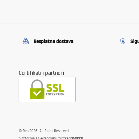
Besplatna dostava
Sig
Certifikati i partneri
©
Rea
2026
. All Right Reserved.
platforma za e-trgovinu tvrtke