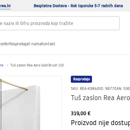
rea.hr
Besplatna Dostava - Rok isporuke 5-7 radnih dana
seller
Rasprodaja
O nama
Kontakt
ene
Tuš zaslon Rea Aero Gold Brush 110
Rasprodaja
SKU
:
REA-K9840
ID
:
9877
EAN
:
59
Tuš zaslon Rea Aero
319,00 €
Proizvod nije dostu