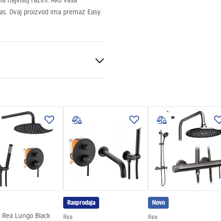
a najvišoj razini. Ako vaša
vas. Ovaj proizvod ima premaz Easy
nt 8mm
ili podu, Universal right/left
Rasprodaja
Novo
t Rea Lungo Black
Rea
Rea