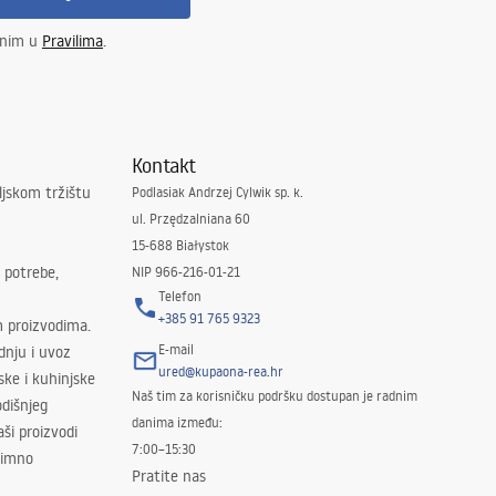
enim u
Pravilima
.
Kontakt
ljskom tržištu
Podlasiak Andrzej Cylwik sp. k.
ul. Przędzalniana 60
15-688 Białystok
 potrebe,
NIP 966-216-01-21
Telefon
+385 91 765 9323
m proizvodima.
E-mail
odnju i uvoz
ured@kupaona-rea.hr
ske i kuhinjske
Naš tim za korisničku podršku dostupan je radnim
dišnjeg
danima između:
ši proizvodi
7:00–15:30
znimno
Pratite nas