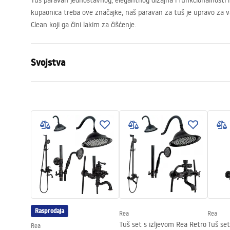
Tuš paravan jednostavnog, elegantnog dizajna i funkcionalnosti n
kupaonica treba ove značajke, naš paravan za tuš je upravo za 
Clean koji ga čini lakim za čišćenje.
Svojstva
Dimenzije (vrata x fiksna stijenka)
110
Boja
Gold
Tip kabine
Walk-in
Boja stakla
Transpare
Seria
Aero
Montaža
Na tuš kadi 
Visina (mm)
1950
mm
Smjer kabine
Univerzalan
Rasprodaja
Rea
Rea
Jamstvo
24 mjeseca
Tuš set s izljevom Rea Retro
Tuš se
Rea