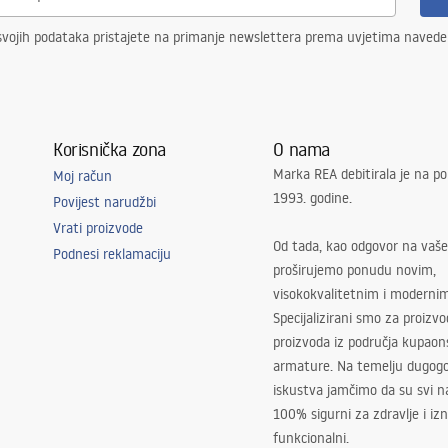
svojih podataka pristajete na primanje newslettera prema uvjetima naved
Korisnička zona
O nama
Marka REA debitirala je na po
Moj račun
1993. godine.
Povijest narudžbi
Vrati proizvode
Od tada, kao odgovor na vaše
Podnesi reklamaciju
proširujemo ponudu novim,
visokokvalitetnim i moderni
Specijalizirani smo za proizv
proizvoda iz područja kupaon
armature. Na temelju dugogo
iskustva jamčimo da su svi na
100% sigurni za zdravlje i i
funkcionalni.