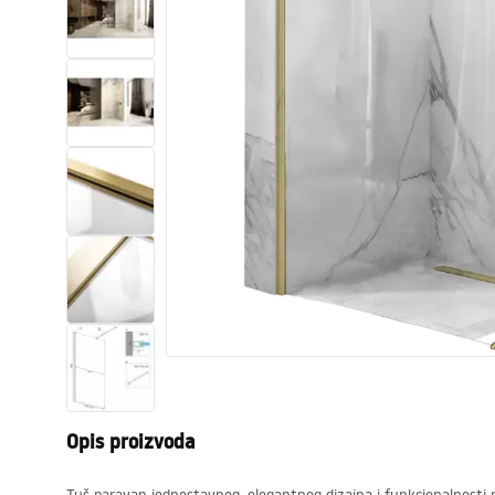
WC školjke
Umivaonici
Kade i paravani
Miješalice, pipe, slavine
Tuševi
Kuhinja
Pribor i kupaonski namještaj
Opis proizvoda