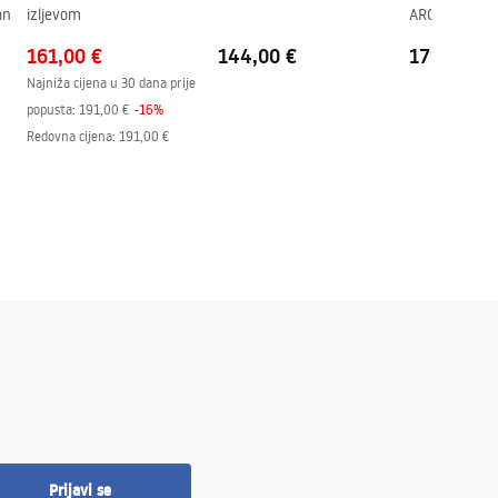
an
izljevom
ARGUS COPP
161,00 €
144,00 €
176,00 €
Najniža cijena u 30 dana prije
popusta:
191,00 €
-
16
%
Redovna cijena
:
191,00 €
Prijavi se