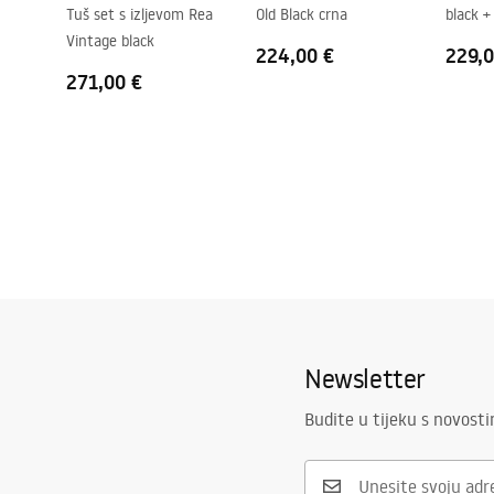
Tuš set s izljevom Rea
Old Black crna
black +
Premaz Easy Clean
Da
Vintage black
224,00 €
229,0
271,00 €
Newsletter
Budite u tijeku s novost