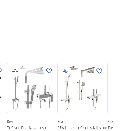
Rea
Rea
Rea
Tuš set Rea Navaro sa
REA Lucas tuš set s izljevom
Tuš set MY2