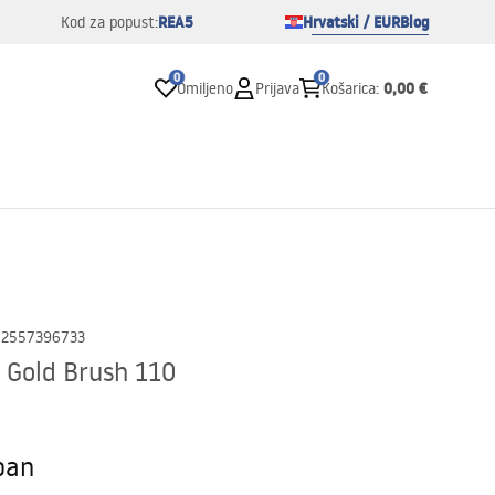
REA5
Hrvatski / EUR
Blog
Kod za popust:
0
0
0,00 €
Omiljeno
Prijava
Košarica
:
02557396733
 Gold Brush 110
pan