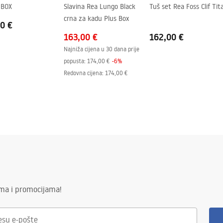
 BOX
Slavina Rea Lungo Black
Tuš set Rea Foss Clif Tit
crna za kadu Plus Box
0 €
163,00 €
162,00 €
Najniža cijena u 30 dana prije
popusta:
174,00 €
-
6
%
Redovna cijena
:
174,00 €
ima i promocijama!