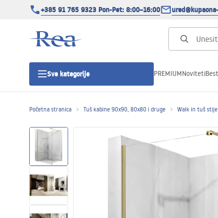
+385 91 765 9323 Pon-Pet: 8:00–16:00
ured@kupaona-
PREMIUM
Noviteti
Best
Sve kategorije
Početna stranica
Tuš kabine 90x90, 80x80 i druge
Walk in tuš stij
Tuš kabine
Tuš vrata
Tuš kade
Tuš Kanalice