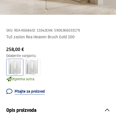
SKU
:
REA-K6684
ID
:
13342
EAN
:
5906366033179
Tuš zaslon Rea Heaven Brush Gold 100
258,00 €
Odaberite varijantu
Otprema sutra.
Pitajte za proizvod
Opis proizvoda