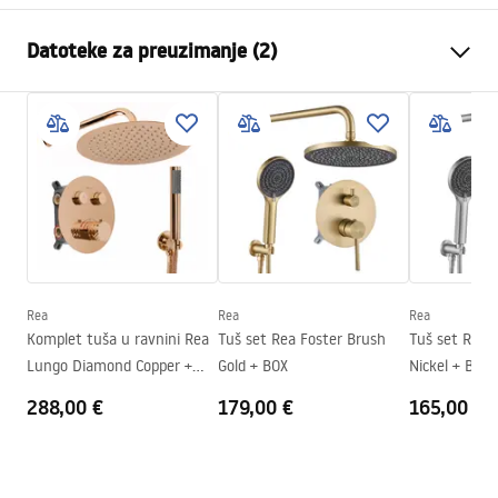
Dimenzije (vrata x fiksna
100
Datoteke za preuzimanje (2)
stijenka)
Boja
Brushed Gold
Sigurnosne informacije
Tip kabine
Walk-in
WARUNKI BEZPIECZENSTWA KABINY DRZWI
Boja stakla
Transparent 8mm
PARAWANY.pdf
Seria
Heaven
Montaža
Na tuš kadi ili podu
Jamstveni uvjeti
Visina (mm)
2000
mm
Warranty_Terms_and_Conditions_-
Smjer kabine
Univerzalan
_Shower_Doors__Enclosures__Panels__Bath_Screens_-
Rea
Rea
Rea
_24.pdf
Jamstvo
24 mjeseca
Komplet tuša u ravnini Rea
Tuš set Rea Foster Brush
Tuš set Rea 
Lungo Diamond Copper +
Gold + BOX
Nickel + BOX
Premaz Easy Clean
Da, s obje strane stakla
BOX
288,00 €
179,00 €
165,00 €