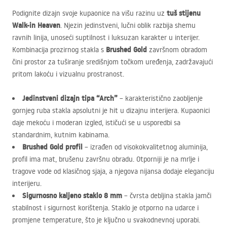
tuš stijenu
Podignite dizajn svoje kupaonice na višu razinu uz
Walk-in Heaven
. Njezin jedinstveni, lučni oblik razbija shemu
ravnih linija, unoseći suptilnost i luksuzan karakter u interijer.
Brushed Gold
Kombinacija prozirnog stakla s
završnom obradom
čini prostor za tuširanje središnjom točkom uređenja, zadržavajući
pritom lakoću i vizualnu prostranost.
Jedinstveni dizajn tipa “Arch”
– karakteristično zaobljenje
gornjeg ruba stakla apsolutni je hit u dizajnu interijera. Kupaonici
daje mekoću i moderan izgled, ističući se u usporedbi sa
standardnim, kutnim kabinama.
Brushed Gold profil
– izrađen od visokokvalitetnog aluminija,
profil ima mat, brušenu završnu obradu. Otporniji je na mrlje i
tragove vode od klasičnog sjaja, a njegova nijansa dodaje eleganciju
interijeru.
Sigurnosno kaljeno staklo 8 mm
– čvrsta debljina stakla jamči
stabilnost i sigurnost korištenja. Staklo je otporno na udarce i
promjene temperature, što je ključno u svakodnevnoj uporabi.