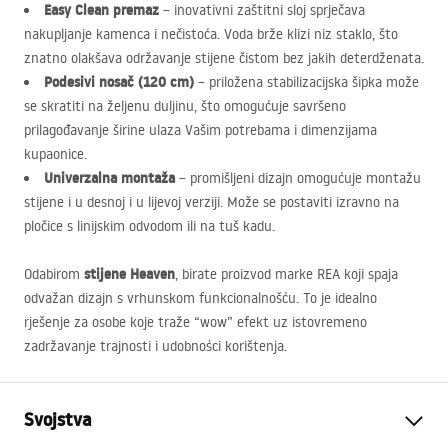
Easy Clean premaz
– inovativni zaštitni sloj sprječava
nakupljanje kamenca i nečistoća. Voda brže klizi niz staklo, što
znatno olakšava održavanje stijene čistom bez jakih deterdženata.
Podesivi nosač (120 cm)
– priložena stabilizacijska šipka može
se skratiti na željenu duljinu, što omogućuje savršeno
prilagođavanje širine ulaza Vašim potrebama i dimenzijama
kupaonice.
Univerzalna montaža
– promišljeni dizajn omogućuje montažu
stijene i u desnoj i u lijevoj verziji. Može se postaviti izravno na
pločice s linijskim odvodom ili na tuš kadu.
stijene Heaven
Odabirom
, birate proizvod marke
REA
koji spaja
odvažan dizajn s vrhunskom funkcionalnošću. To je idealno
rješenje za osobe koje traže “wow” efekt uz istovremeno
zadržavanje trajnosti i udobności korištenja.
Svojstva