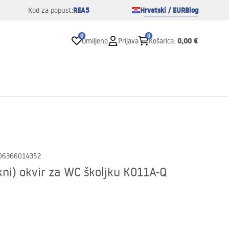
REA5
Hrvatski / EUR
Blog
Kod za popust:
0
0
0,00 €
Omiljeno
Prijava
Košarica
:
06366014352
ni) okvir za WC školjku K011A-Q