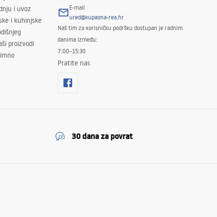
E-mail
odnju i uvoz
ured@kupaona-rea.hr
ske i kuhinjske
Naš tim za korisničku podršku dostupan je radnim
dišnjeg
danima između:
ši proizvodi
7:00–15:30
znimno
Pratite nas
30 dana za povrat