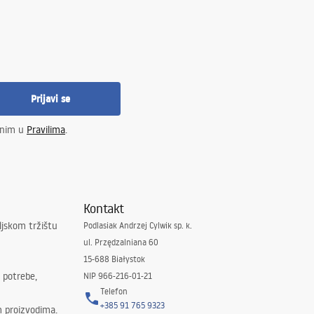
Prijavi se
enim u
Pravilima
.
Kontakt
ljskom tržištu
Podlasiak Andrzej Cylwik sp. k.
ul. Przędzalniana 60
15-688 Białystok
 potrebe,
NIP 966-216-01-21
Telefon
+385 91 765 9323
m proizvodima.