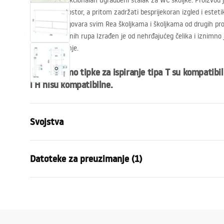
Izuzetno funkcionalan ugradbeni stalak za WC školjke. Proizvod je
kupaonski prostor, a pritom zadržati besprijekoran izgled i estetik
ugradnju. Odgovara svim Rea školjkama i školjkama od drugih pro
širini montažnih rupa Izrađen je od nehrđajućeg čelika i iznimno j
fazi proizvodnje.
Važno! Samo tipke za ispiranje tipa T su kompatibil
i H nisu kompatibilne.
Svojstva
Vrsta stalka
do mis WC
Datoteke za preuzimanje (1)
Model
K011A-Q
Kompatibilne tipke za ispiranje
Tip T
Upute za montažu
Minimalna dubina montaže
130 mm, 1
STELA___PODTYNKOWY_WC_K011A-Q.pdf
Razmak montažnih vijaka
18 cm, 23 