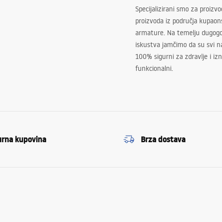
Specijalizirani smo za proizv
proizvoda iz područja kupaon
armature. Na temelju dugogo
iskustva jamčimo da su svi na
100% sigurni za zdravlje i i
funkcionalni.
urna kupovina
Brza dostava