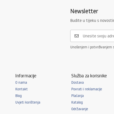
Ispiranje
3 / 6
Newsletter
W zestawie mata wygłuszająca
Da
Jamstvo
120 mjeseci
Budite u tijeku s novost
preostali el
Unošenjem i potvrđivanjem 
Informacije
Služba za korisnike
O nama
Dostava
Kontakt
Povrati i reklamacije
Blog
Plaćanja
Uvjeti korištenja
Katalog
Održavanje