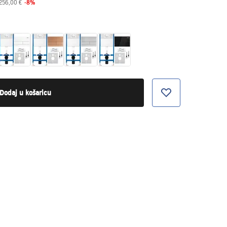
-
8
%
256,00 €
Dodaj u košaricu