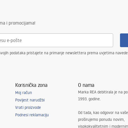
 čelična konstrukcija, 24 mjeseca
ima i promocijama!
ementi.
svojih podataka pristajete na primanje newslettera prema uvjetima naved
Korisnička zona
O nama
Marka REA debitirala je na po
Moj račun
1993. godine.
Povijest narudžbi
Vrati proizvode
Od tada, kao odgovor na vaše
Podnesi reklamaciju
proširujemo ponudu novim,
visokokvalitetnim i moderni