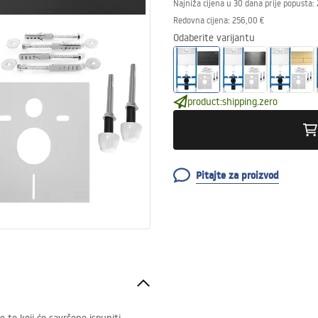
Najniža cijena u 30 dana prije popusta:
Redovna cijena
:
256,00 €
Odaberite varijantu
product:shipping.zero
Pitajte za proizvod