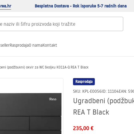
rea.hr
Besplatna Dostava - Rok isporuke 5-7 radnih dana
seller
Rasprodaja
O nama
Kontakt
eni (podžbukni) okvir za WC školjku K011A-Q REA T Black
Rasprodaja
SKU
:
KPL-E0056
ID
:
11104
EAN
:
59
Ugradbeni (podžbuk
REA T Black
235,00 €