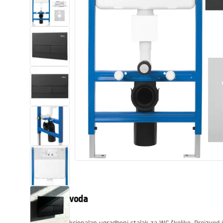
WC školjke
Umivaonici
Kade i paravani
Miješalice, pipe, slavine
Tuševi
Kuhinja
Pribor i kupaonski namještaj
Opis proizvoda