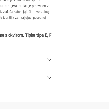
 to koji će savršeno ispuniti
u interijera. Stalak je predviđen za
izvođača zahvaljujući univerzalnoj
e izdržljiv zahvaljujući posebnoj
ne s okvirom. Tipke tipa E, F
50 mm
cm