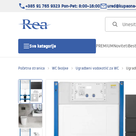
+385 91 765 9323 Pon-Pet: 8:00–16:00
ured@kupaona-
PREMIUM
Noviteti
Best
Sve kategorije
Početna stranica
WC školjke
Ugradbeni vodokotlić za WC
Ugradb
Tuš kabine
Tuš vrata
Tuš kade
Tuš Kanalice