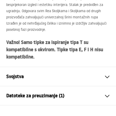
besprijekoran izgled i estetiku interijera. Stalak je predviđen za
ugradnju. Odgovara svim Rea školjkama i školjkama od drugih
proizvođača zahvaljujući univerzalnoj širini montažnih rupa
Izrađen je od nehrđajućeg čelika i iznimno je izdržljiv zahvaljujući
posebnoj fazi proizvodnje.
Važno! Samo tipke za ispiranje tipa T su
kompatibilne s okvirom. Tipke tipa E, F i H nisu
kompatibilne.
Svojstva
Vrsta stalka
do mis WC
Datoteke za preuzimanje (1)
Model
K011A-Q
Kompatibilne tipke za ispiranje
Tip T
Upute za montažu
Minimalna dubina montaže
130 mm, 150 mm