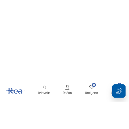
0
0
Jelovnik
Račun
Omiljeno
Košarica
Newsletter
Budite u tijeku s novostima i promocijama!