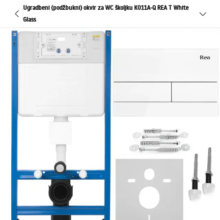
Ugradbeni (podžbukni) okvir za WC školjku K011A-Q REA T White
Glass