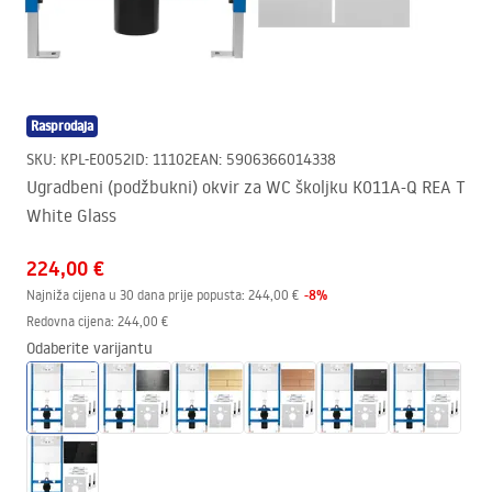
Rasprodaja
SKU
:
KPL-E0052
ID
:
11102
EAN
:
5906366014338
Ugradbeni (podžbukni) okvir za WC školjku K011A-Q REA T
White Glass
224,00 €
-
8
%
Najniža cijena u 30 dana prije popusta:
244,00 €
Redovna cijena
:
244,00 €
Odaberite varijantu