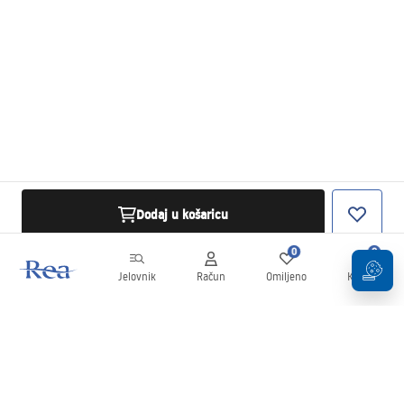
Dodaj u košaricu
0
0
Jelovnik
Račun
Omiljeno
Košarica
Newsletter
Budite u tijeku s novostima i promocijama!