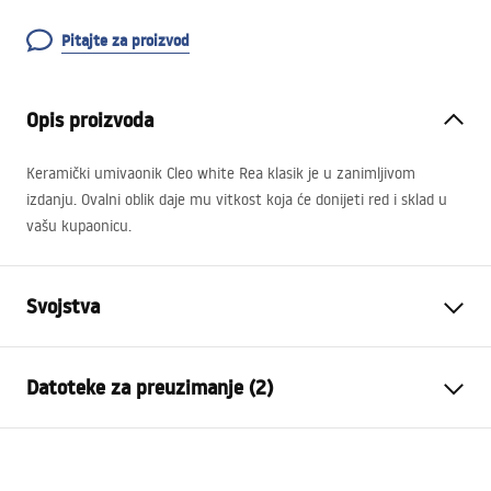
Pitajte za proizvod
Opis proizvoda
Keramički umivaonik Cleo white Rea klasik je u zanimljivom
izdanju. Ovalni oblik daje mu vitkost koja će donijeti red i sklad u
vašu kupaonicu.
Svojstva
Način montaže
Na ploču
Datoteke za preuzimanje (2)
Materijal
Sanitarna keramika
Boja
Bijela
Montažne upute
Završetak
Sjajni
Basin.pdf