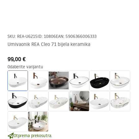
SKU
:
REA-U6215
ID
:
10806
EAN
:
5906366006333
Umivaonik REA Cleo 71 bijela keramika
99,00 €
Odaberite varijantu
Otprema prekosutra.