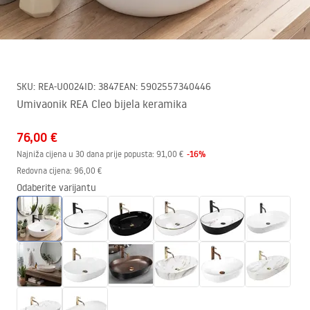
SKU
:
REA-U0024
ID
:
3847
EAN
:
5902557340446
Umivaonik REA Cleo bijela keramika
76,00 €
-
16
%
Najniža cijena u 30 dana prije popusta:
91,00 €
Redovna cijena
:
96,00 €
Odaberite varijantu