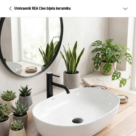
Umivaonik REA Cleo bijela keramika