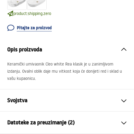
product:shipping.zero
Pitajte za proizvod
Opis proizvoda
Keramički umivaonik Cleo white Rea klasik je u zanimljivom
izdanju. Ovalni oblik daje mu vitkost koja će donijeti red i sklad u
vašu kupaonicu.
Svojstva
Način montaže
Na ploču
Datoteke za preuzimanje (2)
Materijal
Sanitarna keramika