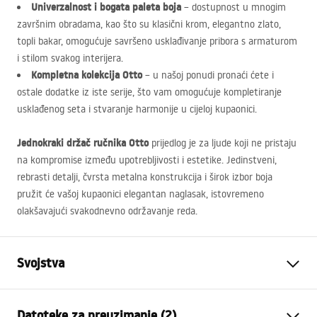
Univerzalnost i bogata paleta boja
– dostupnost u mnogim
završnim obradama, kao što su klasični krom, elegantno zlato,
topli bakar, omogućuje savršeno usklađivanje pribora s armaturom
i stilom svakog interijera.
Kompletna kolekcija Otto
– u našoj ponudi pronaći ćete i
ostale dodatke iz iste serije, što vam omogućuje kompletiranje
usklađenog seta i stvaranje harmonije u cijeloj kupaonici.
Jednokraki držač ručnika Otto
prijedlog je za ljude koji ne pristaju
na kompromise između upotrebljivosti i estetike. Jedinstveni,
rebrasti detalji, čvrsta metalna konstrukcija i širok izbor boja
pružit će vašoj kupaonici elegantan naglasak, istovremeno
olakšavajući svakodnevno održavanje reda.
Svojstva
Boja
Krom
Datoteke za preuzimanje (2)