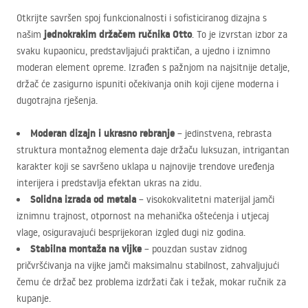
Otkrijte savršen spoj funkcionalnosti i sofisticiranog dizajna s
jednokrakim držačem ručnika Otto
našim
. To je izvrstan izbor za
svaku kupaonicu, predstavljajući praktičan, a ujedno i iznimno
moderan element opreme. Izrađen s pažnjom na najsitnije detalje,
držač će zasigurno ispuniti očekivanja onih koji cijene moderna i
dugotrajna rješenja.
Moderan dizajn i ukrasno rebranje
– jedinstvena, rebrasta
struktura montažnog elementa daje držaču luksuzan, intrigantan
karakter koji se savršeno uklapa u najnovije trendove uređenja
interijera i predstavlja efektan ukras na zidu.
Solidna izrada od metala
– visokokvalitetni materijal jamči
iznimnu trajnost, otpornost na mehanička oštećenja i utjecaj
vlage, osiguravajući besprijekoran izgled dugi niz godina.
Stabilna montaža na vijke
– pouzdan sustav zidnog
pričvršćivanja na vijke jamči maksimalnu stabilnost, zahvaljujući
čemu će držač bez problema izdržati čak i težak, mokar ručnik za
kupanje.