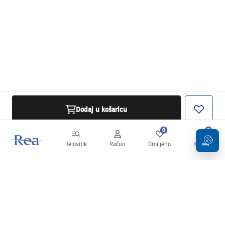
Dodaj u košaricu
0
0
Jelovnik
Račun
Omiljeno
Košarica
Newsletter
Budite u tijeku s novostima i promocijama!