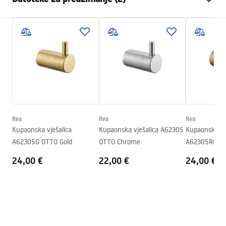
Materijal
Metal
Način montaže
Na vijke
Jamstveni uvjeti
Širina
595
mm
Warranty_Terms_and_Conditions_Accessories_-_24.pdf
Visina
23
mm
Dubina
68
mm
Sigurnosne informacije
Serija
Otto
Safety_Information_Accessories.pdf
Jamstvo
24 mjeseca
Rea
Rea
Rea
Kupaonska vješalica
Kupaonska vješalica A62305
Kupaonska vj
A62305G OTTO Gold
OTTO Chrome
A62305RG OT
24,00 €
22,00 €
24,00 €