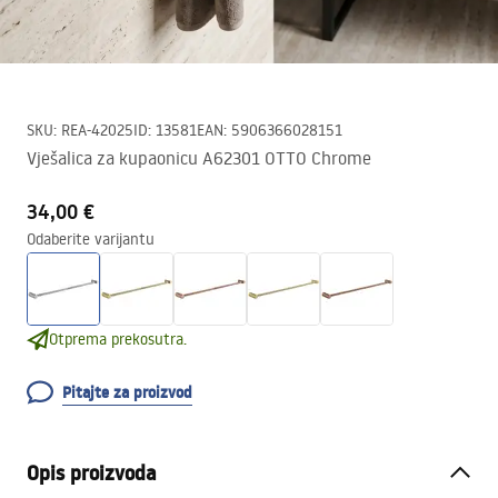
SKU
:
REA-42025
ID
:
13581
EAN
:
5906366028151
Vješalica za kupaonicu A62301 OTTO Chrome
34,00 €
Odaberite varijantu
Otprema prekosutra.
Pitajte za proizvod
Opis proizvoda