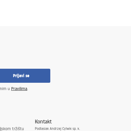
Prijavi se
enim u
Pravilima
.
Kontakt
ljskom tržištu
Podlasiak Andrzej Cylwik sp. k.