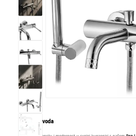
WC školjke
Umivaonici
Kade i paravani
Miješalice, pipe, slavine
Tuševi
Kuhinja
Pribor i kupaonski namještaj
Opis proizvoda