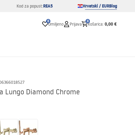
REA5
Hrvatski / EUR
Blog
Kod za popust:
0
0
0,00 €
Omiljeno
Prijava
Košarica
:
06366018527
Rea Lungo Diamond Chrome