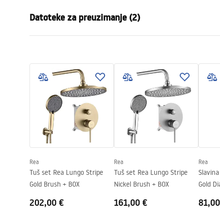
Vrsta slavine
Kada
Datoteke za preuzimanje (2)
Način montaže
Zidna
Boja
Krom
Jamst
Vrsta izljevne cijevi
Fiksna
Montažne upute
Warra
Faucet.pdf
Materijal
Mjed, ABS
Faucet
Doseg izljeva
100
mm
Visina
90
mm
Tehnologija premazivanja
Chrome plat
Promjer priključka
1/2 cola
Razmak priključaka
150
mm
Rea
Rea
Rea
Jamstvo
5 godina
Tuš set Rea Lungo Stripe
Tuš set Rea Lungo Stripe
Slavin
Gold Brush + BOX
Nickel Brush + BOX
Gold D
202,00 €
161,00 €
81,00