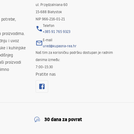
ul. Przędzalniana 60
15-688 Białystok
 potrebe,
NIP 966-216-01-21
Telefon
+385 91 765 9323
m proizvodima.
E-mail
odnju i uvoz
ured@kupaona-rea.hr
ske i kuhinjske
Naš tim za korisničku podršku dostupan je radnim
dišnjeg
danima između:
ši proizvodi
7:00–15:30
znimno
Pratite nas
30 dana za povrat