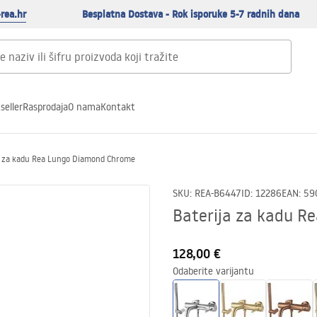
rea.hr
Besplatna Dostava - Rok isporuke 5-7 radnih dana
seller
Rasprodaja
O nama
Kontakt
a za kadu Rea Lungo Diamond Chrome
SKU
:
REA-B6447
ID
:
12286
EAN
:
59
Baterija za kadu 
128,00 €
Odaberite varijantu