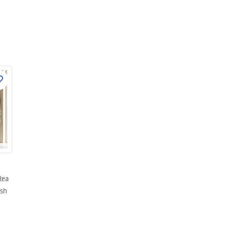
Rea
ush