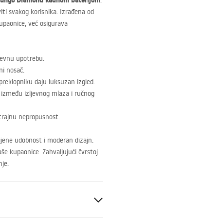
Lungo Diamond kadnom baterijom
.
iti svakog korisnika. Izrađena od
 kupaonice, već osigurava
nevnu upotrebu.
ni nosač.
preklopniku daju luksuzan izgled.
između izljevnog mlaza i ručnog
trajnu nepropusnost.
cijene udobnost i moderan dizajn.
še kupaonice. Zahvaljujući čvrstoj
je.