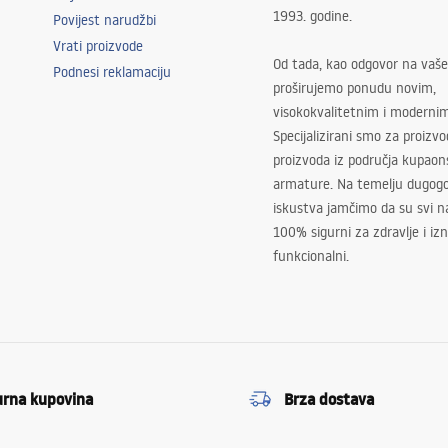
1993. godine.
Povijest narudžbi
Vrati proizvode
Od tada, kao odgovor na vaše
Podnesi reklamaciju
proširujemo ponudu novim,
visokokvalitetnim i moderni
Specijalizirani smo za proizv
proizvoda iz područja kupaon
armature. Na temelju dugogo
iskustva jamčimo da su svi na
100% sigurni za zdravlje i i
funkcionalni.
urna kupovina
Brza dostava