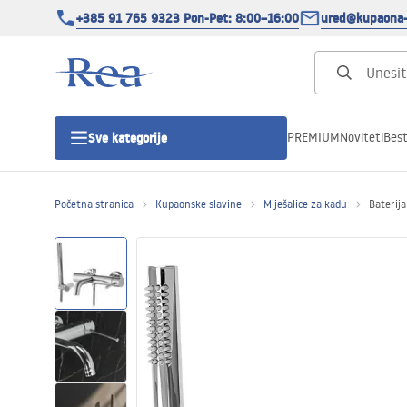
+385 91 765 9323 Pon-Pet: 8:00–16:00
ured@kupaona-
PREMIUM
Noviteti
Best
Sve kategorije
Početna stranica
Kupaonske slavine
Miješalice za kadu
Baterij
Tuš kabine
Tuš vrata
Tuš kade
Tuš Kanalice