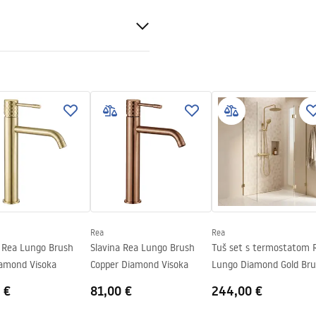
veni uvjeti
nty_Terms_and_Conditions_
s_-_5.pdf
ing
Rea
Rea
a Rea Lungo Brush
Slavina Rea Lungo Brush
Tuš set s termostatom 
iamond Visoka
Copper Diamond Visoka
Lungo Diamond Gold Br
 €
81,00 €
244,00 €