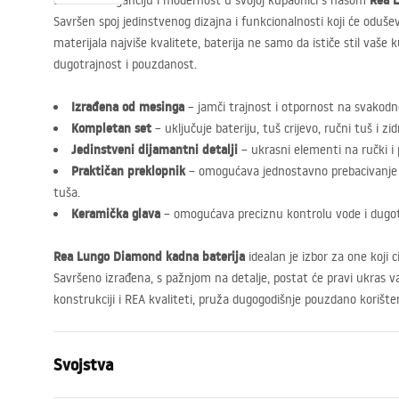
Rea 
Doživite eleganciju i modernost u svojoj kupaonici s našom
Savršen spoj jedinstvenog dizajna i funkcionalnosti koji će odušev
materijala najviše kvalitete, baterija ne samo da ističe stil vaše
dugotrajnost i pouzdanost.
Izrađena od mesinga
– jamči trajnost i otpornost na svakod
Kompletan set
– uključuje bateriju, tuš crijevo, ručni tuš i zid
Jedinstveni dijamantni detalji
– ukrasni elementi na ručki i 
Praktičan preklopnik
– omogućava jednostavno prebacivanje 
tuša.
Keramička glava
– omogućava preciznu kontrolu vode i dugo
Rea Lungo Diamond kadna baterija
idealan je izbor za one koji 
Savršeno izrađena, s pažnjom na detalje, postat će pravi ukras va
konstrukciji i
REA
kvaliteti, pruža dugogodišnje pouzdano korišten
Svojstva