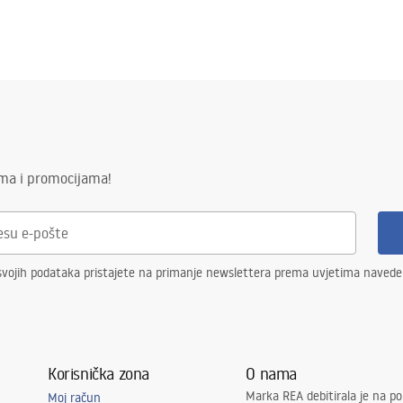
ima i promocijama!
svojih podataka pristajete na primanje newslettera prema uvjetima naved
Korisnička zona
O nama
Marka REA debitirala je na po
Moj račun