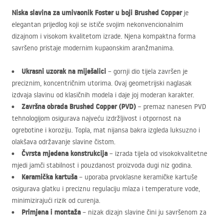
Niska slavina za umivaonik Foster u boji Brushed Copper
je
elegantan prijedlog koji se ističe svojim nekonvencionalnim
dizajnom i visokom kvalitetom izrade. Njena kompaktna forma
savršeno pristaje modernim kupaonskim aranžmanima.
Ukrasni uzorak na miješalici
– gornji dio tijela završen je
preciznim, koncentričnim utorima. Ovaj geometrijski naglasak
izdvaja slavinu od klasičnih modela i daje joj moderan karakter.
Završna obrada Brushed Copper (
PVD
)
– premaz nanesen
PVD
tehnologijom osigurava najveću izdržljivost i otpornost na
ogrebotine i koroziju. Topla, mat nijansa bakra izgleda luksuzno i ​​
olakšava održavanje slavine čistom.
Čvrsta mjedena konstrukcija
– izrada tijela od visokokvalitetne
mjedi jamči stabilnost i pouzdanost proizvoda dugi niz godina.
Keramička kartuša
– uporaba prvoklasne keramičke kartuše
osigurava glatku i preciznu regulaciju mlaza i temperature vode,
minimizirajući rizik od curenja.
Primjena i montaža
– nizak dizajn slavine čini ju savršenom za