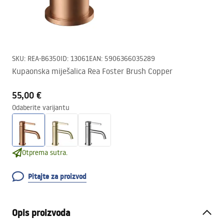
SKU
:
REA-B6350
ID
:
13061
EAN
:
5906366035289
Kupaonska miješalica Rea Foster Brush Copper
55,00 €
Odaberite varijantu
Otprema sutra.
Pitajte za proizvod
Opis proizvoda