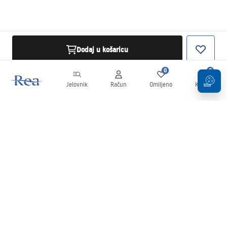
Dodaj u košaricu
0
0
Jelovnik
Račun
Omiljeno
Košarica
Newsletter
Budite u tijeku s novostima i promocijama!
Prijavi se