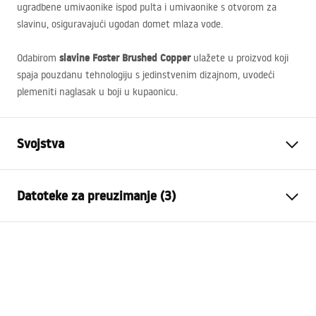
ugradbene umivaonike ispod pulta i umivaonike s otvorom za
slavinu, osiguravajući ugodan domet mlaza vode.
slavine Foster Brushed Copper
Odabirom
ulažete u proizvod koji
spaja pouzdanu tehnologiju s jedinstvenim dizajnom, uvodeći
plemeniti naglasak u boji u kupaonicu.
Svojstva
Vrsta slavine
Za umivaonik
Datoteke za preuzimanje (3)
Način montaže
Stojeća
Boja
Četkana bakar
Jamstveni uvjeti
Vrsta izljevne cijevi
Fiksna
Warranty_Terms_and_Conditions_Faucets_-_5.pdf
Materijal
Mjed
Doseg izljeva
120
mm
Upute za montažu