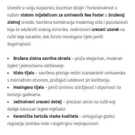
Unesite u svoju kupaonicu izuzetan dizajn i funkcionalnost s
niskom miješalicom za umivaonik Rea Foster
brušenoj
našom
u
zlatnoj
izvedbi. Savršena kombinacija modernog stila i pouzdanosti
urezani uzorak
koja će oduševiti svakog korisnika. Jedinstveni
na
ručki daje karakter, dok čvrsto mesingano tijelo jamči
dugotrajnost.
Brušena zlatna završna obrada
– pruža elegantan, moderan
izgled i jednostavno održavanje.
Nisko tijelo
– savršeno pristaje većini standardnih umivaonika
s montažnim otvorom, pružajući udobnost pri korištenju.
Mesingano tijelo
– jamči iznimnu izdržljivost i otpornost na
koroziju godinama.
Jedinstveni urezani detalj
– precizan ukras na ručki koji
dodaje luksuzan izgled miješalici.
Keramička kartuša visoke kvalitete
– omogućuje glatku
regulaciju protoka vode i dugotrajnu nepropusnost.