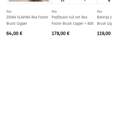
Tehnologija premazivanja
PVD
Promjer priključka
3/8 cola
Rea
Rea
Rea
Sigurnosne informacije
ZIDNA SLAVINA Rea Foster
Podžbukni tuš set Rea
Baterija za k
Jamstvo
5 godina
Safety_Information_Faucets.pdf
Brush Copper
Foster Brush Copper + BOX
Brush Copper
64,00 €
178,00 €
119,00 €