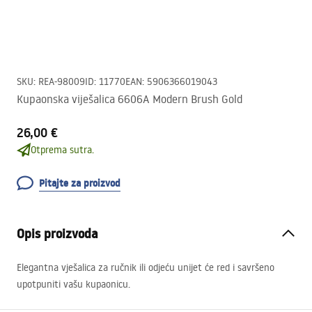
SKU
:
REA-98009
ID
:
11770
EAN
:
5906366019043
Kupaonska viješalica 6606A Modern Brush Gold
26,00 €
Otprema sutra.
Pitajte za proizvod
Opis proizvoda
Elegantna vješalica za ručnik ili odjeću unijet će red i savršeno
upotpuniti vašu kupaonicu.