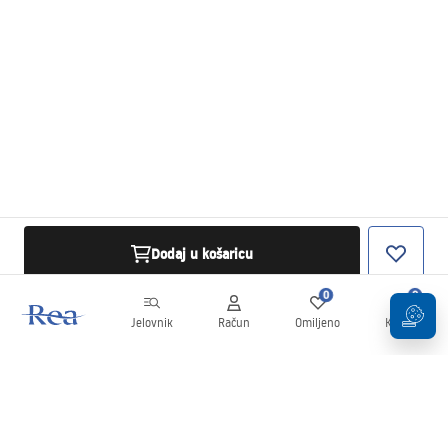
Dodaj u košaricu
0
0
Jelovnik
Račun
Omiljeno
Košarica
Newsletter
Budite u tijeku s novostima i promocijama!