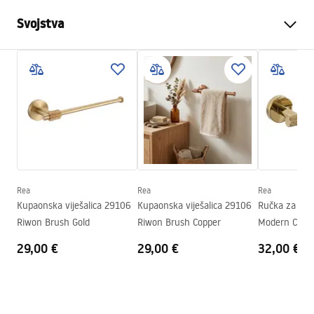
Svojstva
Boja
Četkano zlato
Materijal
Metal
Način montaže
Na vijke
Širina
50
mm
Visina
50
mm
Dubina
50
mm
Rea
Rea
Rea
Serija
Modern
Kupaonska viješalica 29106
Kupaonska viješalica 29106
Ručka za WC 
Jamstvo
24 mjeseca
Riwon Brush Gold
Riwon Brush Copper
Modern Copp
29,00 €
29,00 €
32,00 €