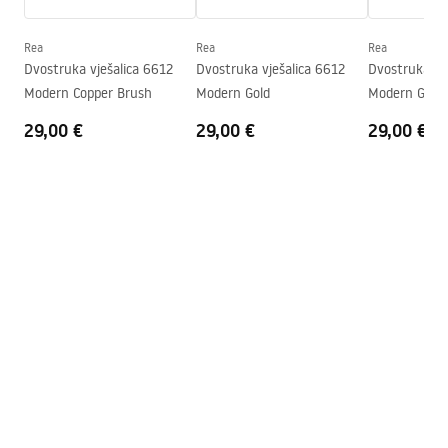
Dubina
50
mm
Rea
Rea
Rea
Serija
Modern
Dvostruka vješalica 6612
Dvostruka vješalica 6612
Dvostruka vj
Jamstvo
24 mjeseca
Modern Copper Brush
Modern Gold
Modern Gold 
29,00 €
29,00 €
29,00 €