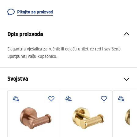
Pitajte za proizvod
Opis proizvoda
Elegantna vješalica za ručnik ili odjeću unijet će red i savršeno
upotpuniti vašu kupaonicu.
Svojstva
Boja
Četkani čelik
Materijal
Metal
Način montaže
Na vijke
Širina
50
mm
Visina
50
mm