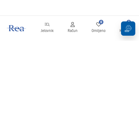
0
0
Jelovnik
Račun
Omiljeno
Košarica
Newsletter
Budite u tijeku s novostima i promocijama!
Prijavi se
Unošenjem i potvrđivanjem svojih podataka pristajete na primanje
newslettera prema uvjetima navedenim u
Pravilima
.