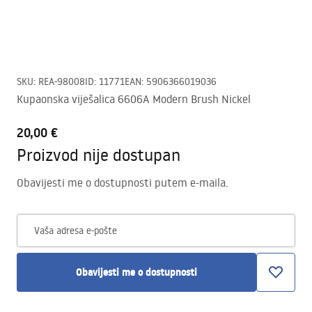
SKU
:
REA-98008
ID
:
11771
EAN
:
5906366019036
Kupaonska viješalica 6606A Modern Brush Nickel
20,00 €
Proizvod nije dostupan
Obavijesti me o dostupnosti putem e-maila.
Vaša adresa e-pošte
Obavijesti me o dostupnosti