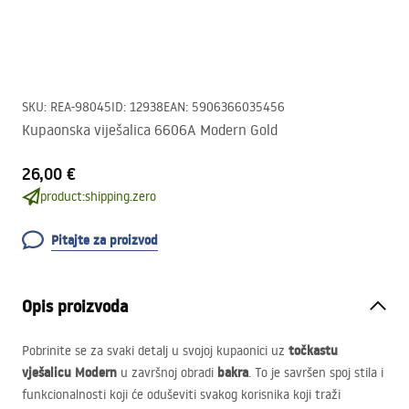
SKU
:
REA-98045
ID
:
12938
EAN
:
5906366035456
Kupaonska viješalica 6606A Modern Gold
26,00 €
product:shipping.zero
Pitajte za proizvod
Opis proizvoda
točkastu
Pobrinite se za svaki detalj u svojoj kupaonici uz
vješalicu Modern
bakra
u završnoj obradi
. To je savršen spoj stila i
funkcionalnosti koji će oduševiti svakog korisnika koji traži