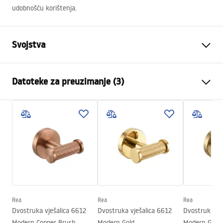
udobnošću korištenja.
Svojstva
Boja
Bakar
Datoteke za preuzimanje (3)
Materijal
Metal
Način montaže
Na vijke
Jamstveni uvjeti
Širina
50
mm
Warranty_Terms_and_Conditions_Accessories_-_24.pdf
Visina
50
mm
Dubina
50
mm
Jamstveni uvjeti
Serija
Modern
Warranty_Terms_and_Conditions_Accessories_-_24.pdf
Jamstvo
24 mjeseca
Rea
Rea
Rea
Jamstveni uvjeti
Dvostruka vješalica 6612
Dvostruka vješalica 6612
Dvostruka vj
Warranty_Terms_and_Conditions_Accessories_-_24.pdf
Modern Copper Brush
Modern Gold
Modern Gold 