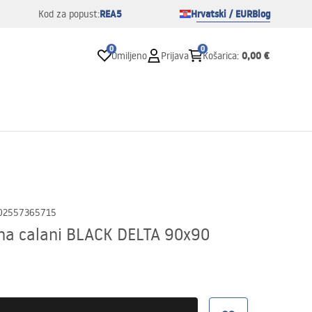
REA5
Hrvatski / EUR
Blog
Kod za popust:
0
0
0,00 €
Omiljeno
Prijava
Košarica
:
02557365715
na calani BLACK DELTA 90x90