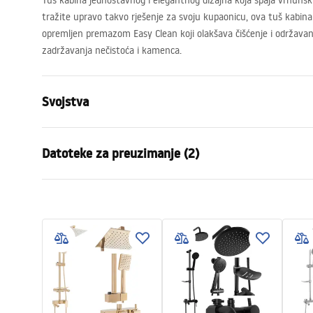
Tuš kabina jednostavnog i elegantnog dizajna koja spaja vrhunsk
tražite upravo takvo rješenje za svoju kupaonicu, ova tuš kabina p
opremljen premazom Easy Clean koji olakšava čišćenje i održava
zadržavanja nečistoća i kamenca.
Svojstva
Dimenzije (vrata x fiksna stijenka)
90x90
Datoteke za preuzimanje (2)
Dimenzije (vrata x vrata)
90x90
Tip kabine
Ugao
shower manual
show
Način otvaranja
klizni
shower manual.pdf
shower
Montaža
Na tuš kadi 
Visina (mm)
1900
mm
Jamstvo
24 mjeseca