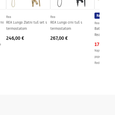
Rasprodaja
Rea
Rea
rni
REA Lungo Zlatni tuš set s
REA Lungo crni tuš s
Rea
termostatom
termostatom
Baterija za 
Rea
246,00 €
267,00 €
175,00 €
e
Najniža cijena 
popusta:
178,0
Redovna cijena