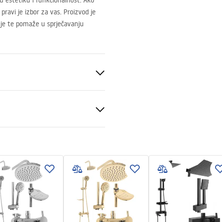
u estetiku i funkcionalnost. Ako
ravi je izbor za vas. Proizvod je
nje te pomaže u sprječavanju
er manual
 manual.pdf
ili podu