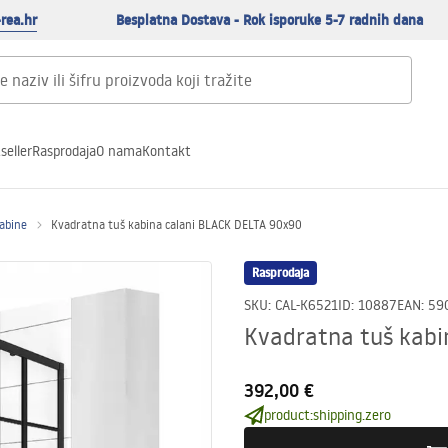
rea.hr
Besplatna Dostava - Rok isporuke 5-7 radnih dana
seller
Rasprodaja
O nama
Kontakt
abine
Kvadratna tuš kabina calani BLACK DELTA 90x90
Rasprodaja
SKU
:
CAL-K6521
ID
:
10887
EAN
:
59
Kvadratna tuš kabi
392,00 €
product:shipping.zero