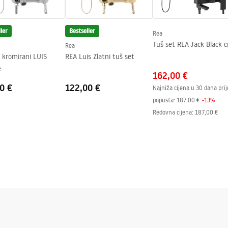
ler
Bestseller
Rea
Tuš set REA Jack Black c
Rea
 kromirani LUIS
REA Luis Zlatni tuš set
e
162,00 €
0 €
122,00 €
Najniža cijena u 30 dana prij
popusta:
187,00 €
-
13
%
Redovna cijena
:
187,00 €