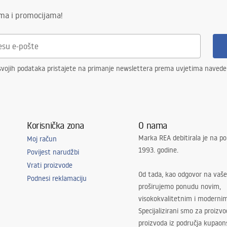
ima i promocijama!
svojih podataka pristajete na primanje newslettera prema uvjetima naved
Korisnička zona
O nama
Marka REA debitirala je na po
Moj račun
1993. godine.
Povijest narudžbi
Vrati proizvode
Od tada, kao odgovor na vaše
Podnesi reklamaciju
proširujemo ponudu novim,
visokokvalitetnim i moderni
Specijalizirani smo za proizv
proizvoda iz područja kupaon