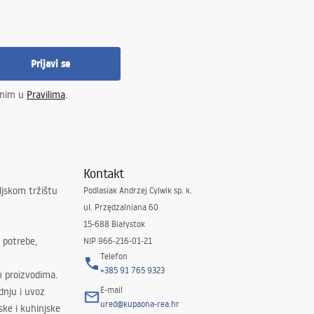
Prijavi se
enim u
Pravilima
.
Kontakt
ljskom tržištu
Podlasiak Andrzej Cylwik sp. k.
ul. Przędzalniana 60
15-688 Białystok
 potrebe,
NIP 966-216-01-21
Telefon
+385 91 765 9323
m proizvodima.
E-mail
odnju i uvoz
ured@kupaona-rea.hr
ske i kuhinjske