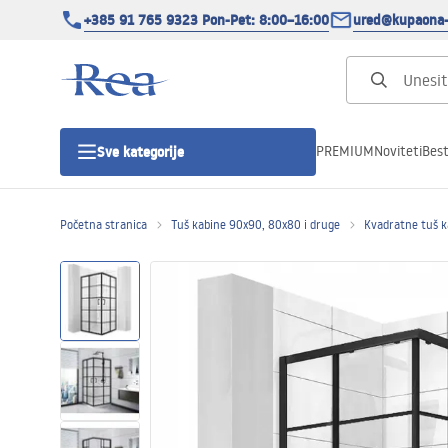
+385 91 765 9323 Pon-Pet: 8:00–16:00
ured@kupaona-
PREMIUM
Noviteti
Best
Sve kategorije
Početna stranica
Tuš kabine 90x90, 80x80 i druge
Kvadratne tuš k
Tuš kabine
Tuš vrata
Tuš kade
Tuš Kanalice