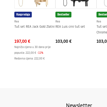
Rasprodaja
Bestseller
Bestsel
Rea
Rea
Rea
Tuš set REA Jack Gold Zlatni
REA Luis crni tuš set
Tuš set
Chrom
197,00 €
103,00 €
103,0
Najniža cijena u 30 dana prije
popusta:
222,00 €
-
11
%
Redovna cijena
:
222,00 €
Newsletter