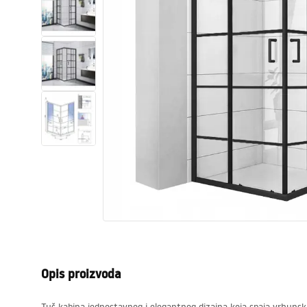
WC školjke
Umivaonici
Kade i paravani
Miješalice, pipe, slavine
Tuševi
Kuhinja
Pribor i kupaonski namještaj
Opis proizvoda