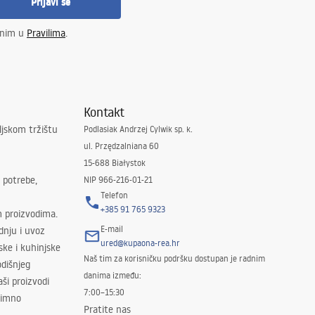
Prijavi se
enim u
Pravilima
.
Kontakt
ljskom tržištu
Podlasiak Andrzej Cylwik sp. k.
ul. Przędzalniana 60
15-688 Białystok
 potrebe,
NIP 966-216-01-21
Telefon
+385 91 765 9323
m proizvodima.
E-mail
odnju i uvoz
ured@kupaona-rea.hr
ske i kuhinjske
Naš tim za korisničku podršku dostupan je radnim
dišnjeg
danima između:
ši proizvodi
7:00–15:30
znimno
Pratite nas