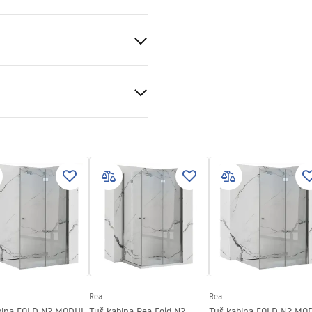
k
veni uvjeti
nty_Terms_and_Conditions_
s_-_5.pdf
a
Rea
Rea
bina FOLD N2 MODUL
Tuš kabina Rea Fold N2
Tuš kabina FOLD N2 MO