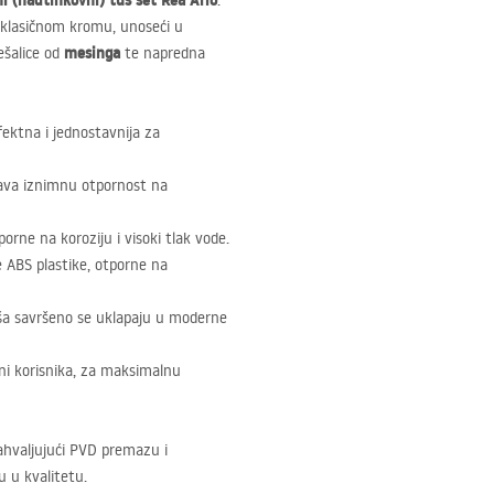
 (nadtinkovni) tuš set Rea Arlo
.
a klasičnom kromu, unoseći u
mesinga
ešalice od
te napredna
ektna i jednostavnija za
ava iznimnu otpornost na
porne na koroziju i visoki tlak vode.
e
ABS
plastike, otporne na
uša savršeno se uklapaju u moderne
ini korisnika, za maksimalnu
ahvaljujući
PVD
premazu i
 u kvalitetu.