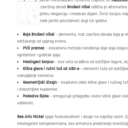
nadžbukni
Odaberite moderan minimalizam i iznimnu trajnost uz
Brušeni nikal
Ovaj model u završnoj obradi
odlična je alternativ
kupaonicu suptilnu eleganciju i moderan dojam. Čvrst korpus mij
tehnologija izrade jamče pouzdanost dugi niz godina.
Boja Brušeni nikal
– plemenita, mat završna obrada koja je ef
održavanje od sjajnog kroma.
PVD
premaz
– inovativna metoda nanošenja boje koja osigur
ogrebotine i gubitak sjaja.
Mesingani korpus
– srce seta izrađeno od izdržljive legure, ot
Kišna glava i ručni tuš od
ABS
-a
– elementi tuša od izdržljiv
nakupljanje kamenca.
Geometrijski dizajn
– kvadratni oblici kišne glave i ručnog t
i industrijske kupaonice.
Podesiva šipka
– omogućuje prilagodbu visine kišne glave vis
udobnost.
Rea Arlo Nickel
spaja funkcionalnost i dizajn na najvišoj razini. Z
mesinganim komponentama, ova armatura predstavlja investiciju