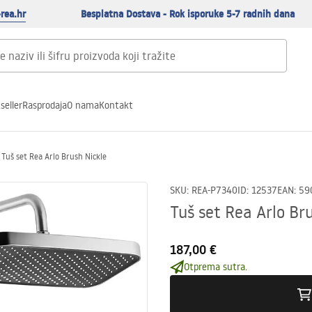
rea.hr
Besplatna Dostava - Rok isporuke 5-7 radnih dana
seller
Rasprodaja
O nama
Kontakt
Tuš set Rea Arlo Brush Nickle
SKU
:
REA-P7340
ID
:
12537
EAN
:
59
Tuš set Rea Arlo Br
187,00 €
Otprema sutra.