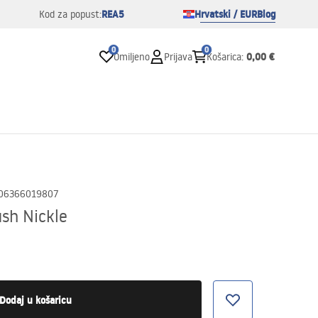
REA5
Hrvatski / EUR
Blog
Kod za popust:
0
0
0,00 €
Omiljeno
Prijava
Košarica
:
06366019807
ush Nickle
Dodaj u košaricu