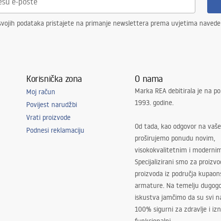
svojih podataka pristajete na primanje newslettera prema uvjetima naved
Korisnička zona
O nama
Marka REA debitirala je na po
Moj račun
1993. godine.
Povijest narudžbi
Vrati proizvode
Od tada, kao odgovor na vaše
Podnesi reklamaciju
proširujemo ponudu novim,
visokokvalitetnim i moderni
Specijalizirani smo za proizv
proizvoda iz područja kupaon
armature. Na temelju dugogo
iskustva jamčimo da su svi na
100% sigurni za zdravlje i i