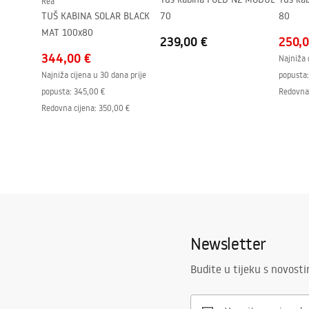
Rea
Razmak priključaka
150
mm
TUŠ KABINA SOLAR BLACK
70
80
Jamstvo
24 mjeseca
MAT 100x80
239,00 €
250,0
344,00 €
Najniža 
Najniža cijena u 30 dana prije
popusta:
popusta:
345,00 €
Redovna 
Redovna cijena
:
350,00 €
Newsletter
Budite u tijeku s novost