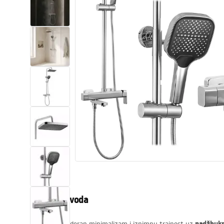
WC školjke
Umivaonici
Kade i paravani
Miješalice, pipe, slavine
Tuševi
Kuhinja
Pribor i kupaonski namještaj
Opis proizvoda