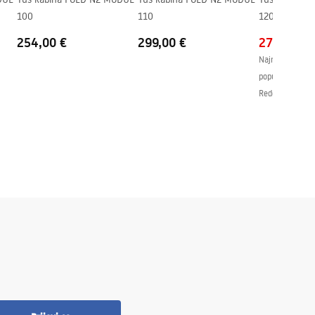
100
110
120
254,00 €
299,00 €
275,00 €
Najniža cijena 
popusta:
324,0
Redovna cijena