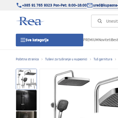
+385 91 765 9323 Pon-Pet: 8:00–16:00
ured@kupaona-
PREMIUM
Noviteti
Best
Sve kategorije
Početna stranica
Tuševi za tuširanje u kupaonici
Tuš garnitura
Tuš kabine
Tuš vrata
Tuš kade
Tuš Kanalice