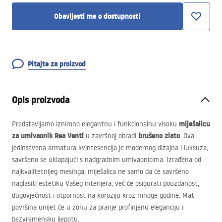
Obavijesti me o dostupnosti
Pitajte za proizvod
Opis proizvoda
miješalicu
Predstavljamo iznimno elegantnu i funkcionalnu visoku
za umivaonik Rea Venti
brušeno zlato
u završnoj obradi
. Ova
jedinstvena armatura kvintesencija je modernog dizajna i luksuza,
savršeno se uklapajući s nadgradnim umivaonicima. Izrađena od
najkvalitetnijeg mesinga, miješalica ne samo da će savršeno
naglasiti estetiku Vašeg interijera, već će osigurati pouzdanost,
dugovječnost i otpornost na koroziju kroz mnoge godine. Mat
površina unijet će u zonu za pranje profinjenu eleganciju i
bezvremensku ljepotu.