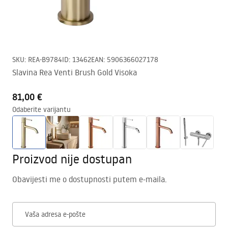
SKU
:
REA-B9784
ID
:
13462
EAN
:
5906366027178
Slavina Rea Venti Brush Gold Visoka
81,00 €
Odaberite varijantu
Proizvod nije dostupan
Obavijesti me o dostupnosti putem e-maila.
Vaša adresa e-pošte