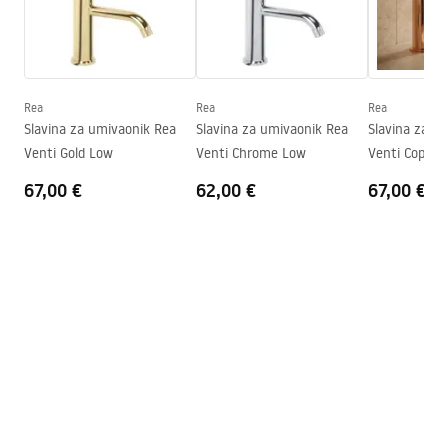
Doseg izljeva
160
mm
Upute za montažu
Visina
295
mm
faucet.pdf
Tehnologija premazivanja
PVD
Promjer priključka
3/8 cola
Rea
Rea
Rea
Sigurnosne informacije
Slavina za umivaonik Rea
Slavina za umivaonik Rea
Slavina za u
Jamstvo
5 godina
Safety_Information_Faucets.pdf
Venti Gold Low
Venti Chrome Low
Venti Copper
67,00 €
62,00 €
67,00 €