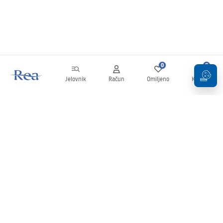
0
0
Jelovnik
Račun
Omiljeno
Košarica
Newsletter
Budite u tijeku s novostima i promocijama!
Prijavi se