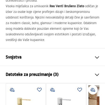
učinkovitosti i pritiska.
Rea Venti Brušeno Zlato
Visoka miješalica za umivaonik
odličan je
izbor za osobe koje cijene profinjen dizajn i beskompromisnu
udobnost korištenja. Njezini nesvakidašnji detalji čine je savršenom
za modern classic, boho, glamour i moderne kupaonice. Odabirom
ovog modela dobivate pouzdan element opreme koji će Vas
svakodnevno oduševljavati svojom estetikom i postati izražajan,
središnji dio Vaše kupaonice.
Svojstva
Vrsta slavine
Za umivaonik
Datoteke za preuzimanje (3)
Način montaže
Stojeća
Boja
Četkano zlato
Jamstveni uvjeti
Vrsta izljevne cijevi
Fiksna
Warranty_Terms_and_Conditions_Faucets_-_5.pdf
Materijal
Mjed