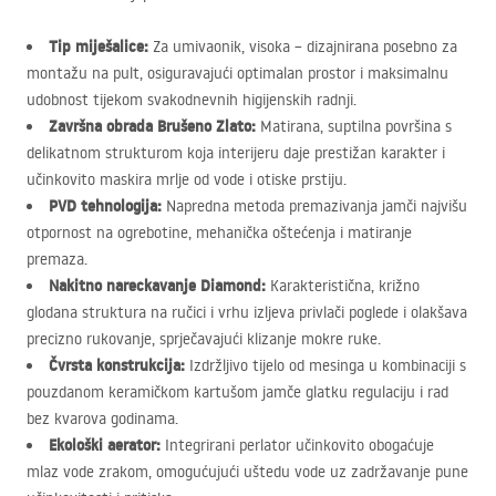
Tip miješalice:
Za umivaonik, visoka – dizajnirana posebno za
montažu na pult, osiguravajući optimalan prostor i maksimalnu
udobnost tijekom svakodnevnih higijenskih radnji.
Završna obrada Brušeno Zlato:
Matirana, suptilna površina s
delikatnom strukturom koja interijeru daje prestižan karakter i
učinkovito maskira mrlje od vode i otiske prstiju.
PVD
tehnologija:
Napredna metoda premazivanja jamči najvišu
otpornost na ogrebotine, mehanička oštećenja i matiranje
premaza.
Nakitno nareckavanje Diamond:
Karakteristična, križno
glodana struktura na ručici i vrhu izljeva privlači poglede i olakšava
precizno rukovanje, sprječavajući klizanje mokre ruke.
Čvrsta konstrukcija:
Izdržljivo tijelo od mesinga u kombinaciji s
pouzdanom keramičkom kartušom jamče glatku regulaciju i rad
bez kvarova godinama.
Ekološki aerator:
Integrirani perlator učinkovito obogaćuje
mlaz vode zrakom, omogućujući uštedu vode uz zadržavanje pune