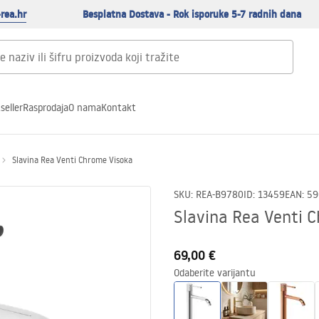
rea.hr
Besplatna Dostava - Rok isporuke 5-7 radnih dana
seller
Rasprodaja
O nama
Kontakt
Slavina Rea Venti Chrome Visoka
SKU
:
REA-B9780
ID
:
13459
EAN
:
59
Slavina Rea Venti 
69,00 €
Odaberite varijantu