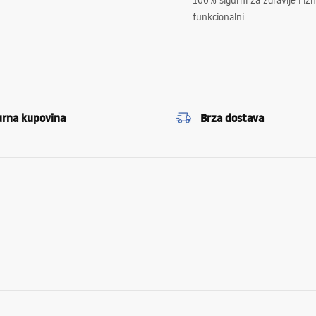
100% sigurni za zdravlje i i
funkcionalni.
urna kupovina
Brza dostava