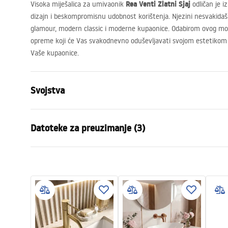
Rea Venti Zlatni Sjaj
Visoka miješalica za umivaonik
odličan je i
dizajn i beskompromisnu udobnost korištenja. Njezini nesvakidašn
glamour, modern classic i moderne kupaonice. Odabirom ovog m
opreme koji će Vas svakodnevno oduševljavati svojom estetikom i p
Vaše kupaonice.
Svojstva
Vrsta slavine
Za umivaon
Datoteke za preuzimanje (3)
Način montaže
Stojeća
Boja
Krom
Jamstveni uvjeti
Vrsta izljevne cijevi
Fiksna
Uput
Warranty_Terms_and_Conditions_
faucet
Materijal
Mjed
Faucets_-_5.pdf
Doseg izljeva
160
mm
Visina
295
mm
Sigurnosne informacije