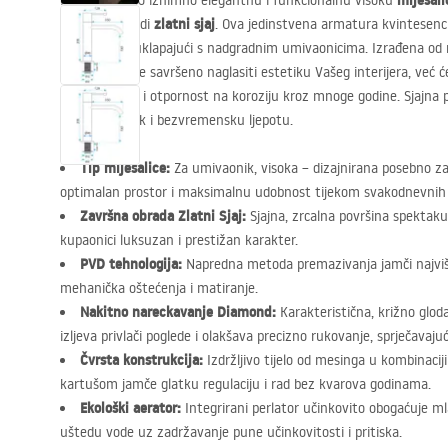
miješal
Predstavljamo iznimno elegantnu i funkcionalnu visoku
zlatni sjaj
završnoj obradi
. Ova jedinstvena armatura kvintesenci
savršeno se uklapajući s nadgradnim umivaonicima. Izrađena od n
ne samo da će savršeno naglasiti estetiku Vašeg interijera, već ć
dugovječnost i otpornost na koroziju kroz mnoge godine. Sjajna p
nakitni bljesak i bezvremensku ljepotu.
Tip miješalice:
Za umivaonik, visoka – dizajnirana posebno za
optimalan prostor i maksimalnu udobnost tijekom svakodnevnih h
Završna obrada Zlatni Sjaj:
Sjajna, zrcalna površina spektakul
kupaonici luksuzan i prestižan karakter.
PVD
tehnologija:
Napredna metoda premazivanja jamči najviš
mehanička oštećenja i matiranje.
Nakitno nareckavanje Diamond:
Karakteristična, križno gloda
izljeva privlači poglede i olakšava precizno rukovanje, sprječavaju
Čvrsta konstrukcija:
Izdržljivo tijelo od mesinga u kombinac
kartušom jamče glatku regulaciju i rad bez kvarova godinama.
Ekološki aerator:
Integrirani perlator učinkovito obogaćuje 
uštedu vode uz zadržavanje pune učinkovitosti i pritiska.