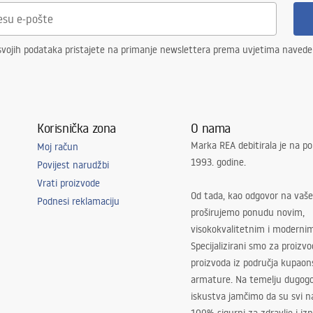
svojih podataka pristajete na primanje newslettera prema uvjetima naved
Korisnička zona
O nama
Marka REA debitirala je na po
Moj račun
1993. godine.
Povijest narudžbi
Vrati proizvode
Od tada, kao odgovor na vaše
Podnesi reklamaciju
proširujemo ponudu novim,
visokokvalitetnim i moderni
Specijalizirani smo za proizv
proizvoda iz područja kupaon
armature. Na temelju dugogo
iskustva jamčimo da su svi na