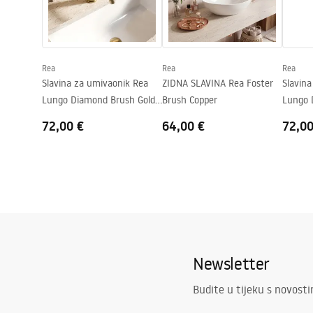
Tehnologija premazivanja
Chrome plat
Safety_Information_Faucets.pdf
Promjer priključka
3/8 cola
Jamstvo
5 godina
Rea
Rea
Rea
Slavina za umivaonik Rea
ZIDNA SLAVINA Rea Foster
Slavin
Lungo Diamond Brush Gold
Brush Copper
Lungo 
Low
Copper
72,00 €
64,00 €
72,00
Newsletter
Budite u tijeku s novost