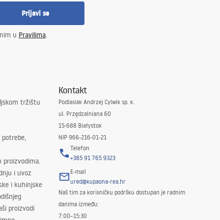
Prijavi se
enim u
Pravilima
.
Kontakt
ljskom tržištu
Podlasiak Andrzej Cylwik sp. k.
ul. Przędzalniana 60
15-688 Białystok
 potrebe,
NIP 966-216-01-21
Telefon
+385 91 765 9323
m proizvodima.
E-mail
odnju i uvoz
ured@kupaona-rea.hr
ske i kuhinjske
Naš tim za korisničku podršku dostupan je radnim
dišnjeg
danima između:
ši proizvodi
7:00–15:30