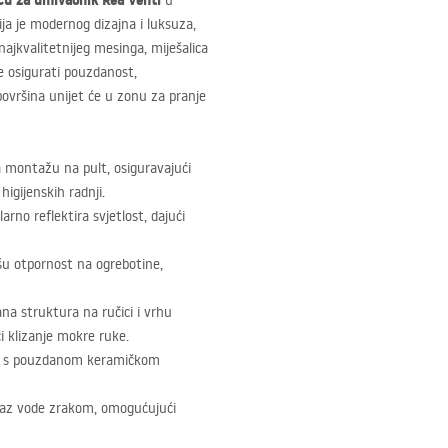
icu za umivaonik Rea Venti
u
ja je modernog dizajna i luksuza,
ajkvalitetnijeg mesinga, miješalica
e osigurati pouzdanost,
ovršina unijet će u zonu za pranje
 montažu na pult, osiguravajući
igijenskih radnji.
arno reflektira svjetlost, dajući
u otpornost na ogrebotine,
na struktura na ručici i vrhu
ći klizanje mokre ruke.
iji s pouzdanom keramičkom
mlaz vode zrakom, omogućujući