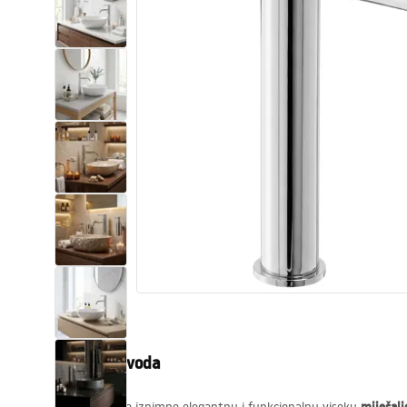
WC školjke
Umivaonici
Kade i paravani
Miješalice, pipe, slavine
Tuševi
Kuhinja
Pribor i kupaonski namještaj
Opis proizvoda