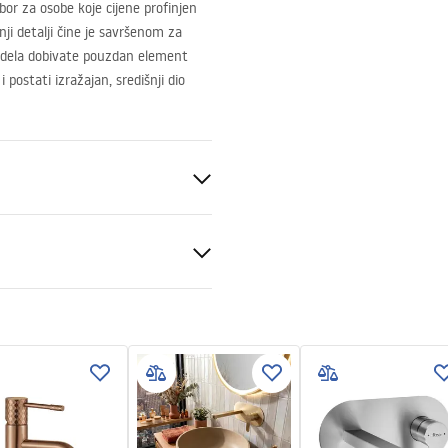
zbor za osobe koje cijene profinjen
ji detalji čine je savršenom za
odela dobivate pouzdan element
ostati izražajan, središnji dio
ik
e za montažu
.pdf