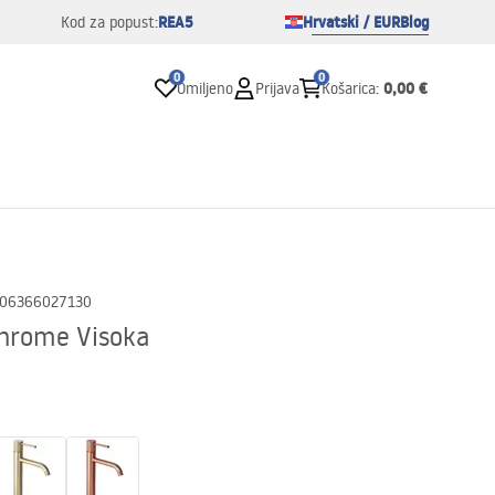
REA5
Hrvatski / EUR
Blog
Kod za popust:
0
0
0,00 €
Omiljeno
Prijava
Košarica
:
06366027130
Chrome Visoka