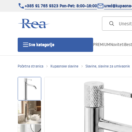
+385 91 765 9323 Pon-Pet: 8:00–16:00
ured@kupaona-
PREMIUM
Noviteti
Best
Sve kategorije
Početna stranica
Kupaonske slavine
Slavine, slavine za umivaonik
Tuš kabine
Tuš vrata
Tuš kade
Tuš Kanalice