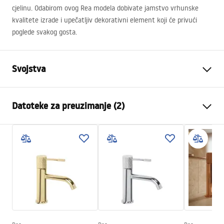
cjelinu. Odabirom ovog Rea modela dobivate jamstvo vrhunske
kvalitete izrade i upečatljiv dekorativni element koji će privući
poglede svakog gosta.
Svojstva
Vrsta slavine
Za umivaonik
Datoteke za preuzimanje (2)
Način montaže
Podna
Boja
Četkano zlato
Montažne upute
Vrsta izljevne cijevi
Pomična
Faucet.pdf
Materijal
Mjed
Doseg izljeva
200
mm
Jamstveni uvjeti
Visina
1075
mm
Warranty_Terms_and_Conditions_Faucets_-_5.pdf
Tehnologija premazivanja
PVD
Promjer priključka
3/8 cola