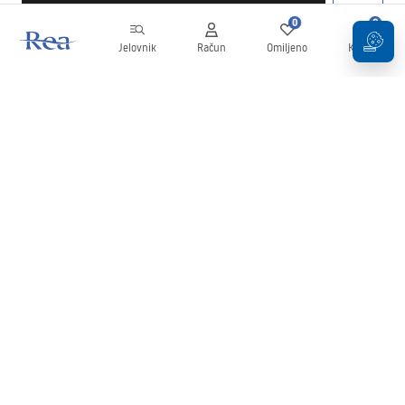
0
0
Jelovnik
Račun
Omiljeno
Košarica
Newsletter
Budite u tijeku s novostima i promocijama!
Prijavi se
Unošenjem i potvrđivanjem svojih podataka pristajete na primanje
newslettera prema uvjetima navedenim u
Pravilima
.