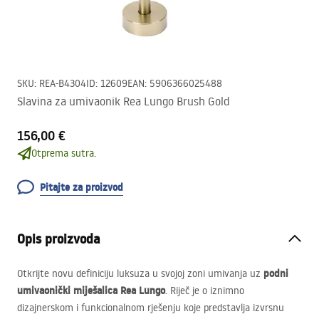
SKU
:
REA-B4304
ID
:
12609
EAN
:
5906366025488
Slavina za umivaonik Rea Lungo Brush Gold
156,00 €
Otprema sutra.
Pitajte za proizvod
Opis proizvoda
podni
Otkrijte novu definiciju luksuza u svojoj zoni umivanja uz
umivaonički miješalica Rea Lungo
. Riječ je o iznimno
dizajnerskom i funkcionalnom rješenju koje predstavlja izvrsnu