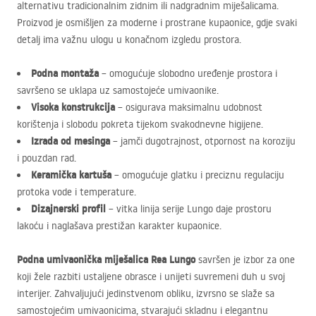
alternativu tradicionalnim zidnim ili nadgradnim miješalicama.
Proizvod je osmišljen za moderne i prostrane kupaonice, gdje svaki
detalj ima važnu ulogu u konačnom izgledu prostora.
Podna montaža
– omogućuje slobodno uređenje prostora i
savršeno se uklapa uz samostojeće umivaonike.
Visoka konstrukcija
– osigurava maksimalnu udobnost
korištenja i slobodu pokreta tijekom svakodnevne higijene.
Izrada od mesinga
– jamči dugotrajnost, otpornost na koroziju
i pouzdan rad.
Keramička kartuša
– omogućuje glatku i preciznu regulaciju
protoka vode i temperature.
Dizajnerski profil
– vitka linija serije Lungo daje prostoru
lakoću i naglašava prestižan karakter kupaonice.
Podna umivaonička miješalica Rea Lungo
savršen je izbor za one
koji žele razbiti ustaljene obrasce i unijeti suvremeni duh u svoj
interijer. Zahvaljujući jedinstvenom obliku, izvrsno se slaže sa
samostojećim umivaonicima, stvarajući skladnu i elegantnu