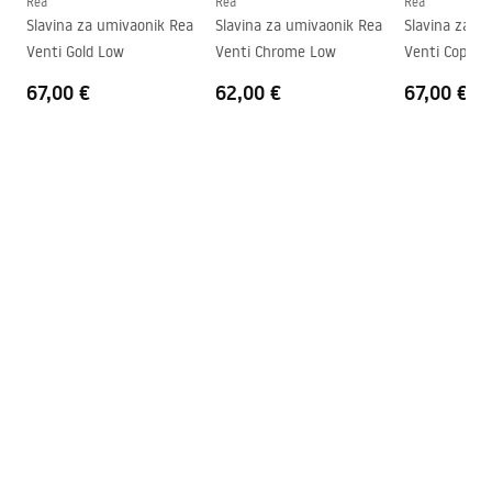
Rea
Rea
Rea
Slavina za umivaonik Rea
Slavina za umivaonik Rea
Slavina za u
Jamstvo
5 godina
Venti Gold Low
Venti Chrome Low
Venti Copper
67,00 €
62,00 €
67,00 €