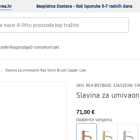
rea.hr
Besplatna Dostava - Rok isporuke 5-7 radnih dana
seller
Rasprodaja
O nama
Kontakt
Slavina za umivaonik Rea Venti Brush Copper Low
SKU
:
REA-B9786
ID
:
13452
EAN
:
59
Slavina za umivaon
71,00 €
Odaberite varijantu