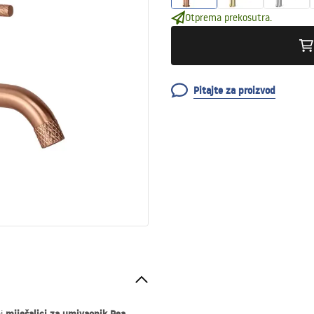
Otprema prekosutra.
Pitajte za proizvod