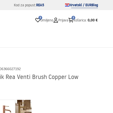
REA5
Hrvatski / EUR
Blog
Kod za popust:
0
0
0,00 €
Omiljeno
Prijava
Košarica
:
06366027192
ik Rea Venti Brush Copper Low