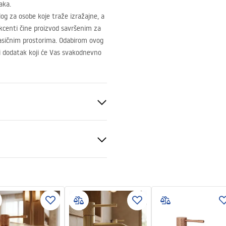
aka.
dlog za osobe koje traže izražajne, a
 akcenti čine proizvod savršenim za
klasičnim prostorima. Odabirom ovog
i dodatak koji će Vas svakodnevno
ik
e za montažu
.pdf