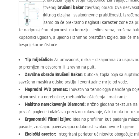
Unesite topao, luksuzan sjaj u svoju kupaonicu zahvaljujući nisk
Venti
brušeni bakar
u jedinstvenoj
završnoj obradi. Ova nesvakid
modernog, nakitnog dizajna i svakodnevne praktičnosti. Izrađena
miješalica ne samo da će prekrasno naglasiti karakter zone za pr
te nadprosječnu otpornost na koroziju. Jedinstvena, brušena bak
kupaonici ugodan, a ujedno i iznimno prestižan izgled, dok će ma
besprijekorne čistoće.
Tip miješalice:
Za umivaonik, niska – dizajnirana za usprav
pripremljenim otvorom ili izravno na pult.
Završna obrada Brušeni Bakar:
Duboka, topla boja sa suptil
savršeno maskira otiske prstiju i eventualne mrlje od vode.
Napredni
PVD
premaz:
Inovativna tehnologija nanošenja boj
otpornost na ogrebotine, mehanička oštećenja i matiranje.
Nakitno nareckavanje Diamond:
Križno glodana tekstura na ru
privlači poglede i olakšava precizno rukovanje, čak i mokrim ruk
Ergonomski fiksni izljev:
Idealno profiliran kut padanja mlaz
posude, značajno povećavajući udobnost svakodnevne higijene.
Ekološki aerator:
Integrirani perlator učinkovito obogaćuje 