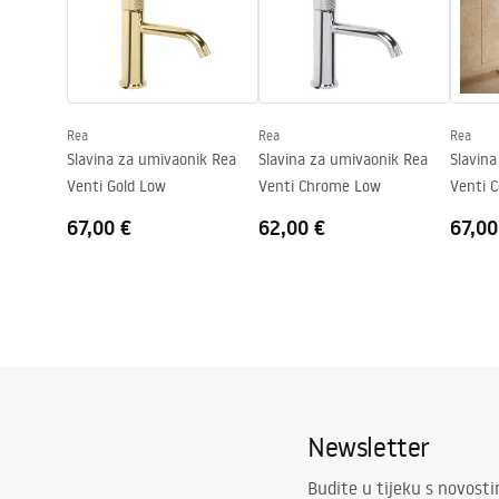
Sigurnosne informacije
Pielę
Tehnologija premazivanja
PVD
Safety_Information_Faucets.pdf
Pieleg
Promjer priključka
3/8 cola
Jamstvo
5 godina
Rea
Rea
Rea
Slavina za umivaonik Rea
Slavina za umivaonik Rea
Slavin
Venti Gold Low
Venti Chrome Low
Venti 
67,00 €
62,00 €
67,00
Newsletter
Budite u tijeku s novost