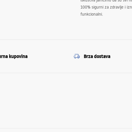
iskustva jamčimo da su svi na
100% sigurni za zdravlje i i
funkcionalni.
urna kupovina
Brza dostava