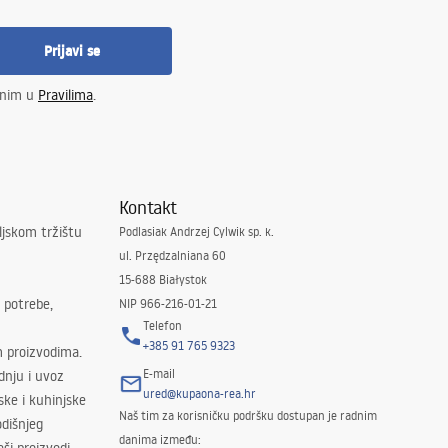
Prijavi se
enim u
Pravilima
.
Kontakt
ljskom tržištu
Podlasiak Andrzej Cylwik sp. k.
ul. Przędzalniana 60
15-688 Białystok
 potrebe,
NIP 966-216-01-21
Telefon
+385 91 765 9323
m proizvodima.
E-mail
odnju i uvoz
ured@kupaona-rea.hr
ske i kuhinjske
Naš tim za korisničku podršku dostupan je radnim
dišnjeg
danima između: