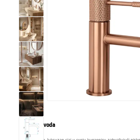
WC školjke
Umivaonici
Kade i paravani
Miješalice, pipe, slavine
Tuševi
Kuhinja
Pribor i kupaonski namještaj
Opis proizvoda