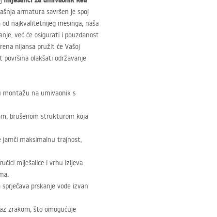
miješalici za umivaonik Rea
oj
ašnja armatura savršen je spoj
 od najkvalitetnijeg mesinga, naša
anje, već će osigurati i pouzdanost
rena nijansa pružit će Vašoj
t površina olakšati održavanje
nu montažu na umivaonik s
nom, brušenom strukturom koja
e jamči maksimalnu trajnost,
čici miješalice i vrhu izljeva
ama.
a sprječava prskanje vode izvan
mlaz zrakom, što omogućuje