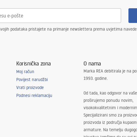
svojih podataka pristajete na primanje newslettera prema uvjetima naved
Korisnička zona
O nama
Marka REA debitirala je na po
Moj račun
1993. godine.
Povijest narudžbi
Vrati proizvode
Od tada, kao odgovor na vaše
Podnesi reklamaciju
proširujemo ponudu novim,
visokokvalitetnim i moderni
Specijalizirani smo za proizv
proizvoda iz područja kupaon
armature. Na temelju dugogo