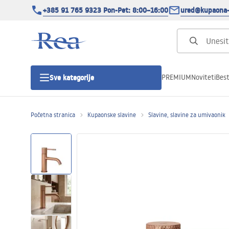
+385 91 765 9323 Pon-Pet: 8:00–16:00
ured@kupaona-
PREMIUM
Noviteti
Best
Sve kategorije
Početna stranica
Kupaonske slavine
Slavine, slavine za umivaonik
Tuš kabine
Tuš vrata
Tuš kade
Tuš Kanalice